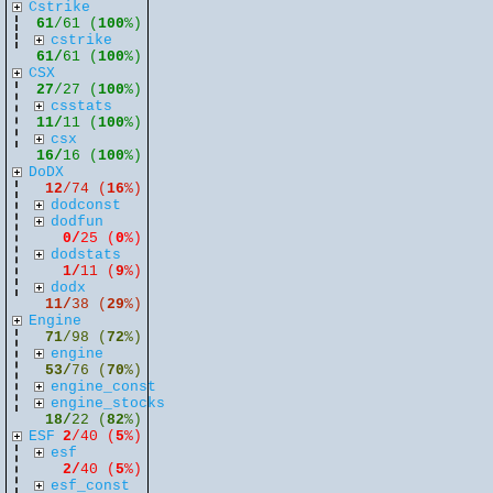
Cstrike
61
/61 (
100
%)
cstrike
61/
61 (
100
%)
CSX
27
/27 (
100
%)
csstats
11/
11 (
100
%)
csx
16/
16 (
100
%)
DoDX
12
/74 (
16
%)
dodconst
dodfun
0/
25 (
0
%)
dodstats
1/
11 (
9
%)
dodx
11/
38 (
29
%)
Engine
71
/98 (
72
%)
engine
53/
76 (
70
%)
engine_const
engine_stocks
18/
22 (
82
%)
ESF
2
/40 (
5
%)
esf
2/
40 (
5
%)
esf_const