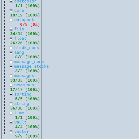
chatcolor
1/
1 (
100
%)
core
19/
19 (
100
%)
datapack
0/
9 (
0
%)
file
34/
34 (
100
%)
float
26/
26 (
100
%)
hlsdk_const
lang
8/
8 (
100
%)
message_const
message_stocks
3/
3 (
100
%)
messages
33/
33 (
100
%)
newmenus
17/
17 (
100
%)
sorting
5/
5 (
100
%)
string
36/
36 (
100
%)
time
1/
1 (
100
%)
vault
4/
4 (
100
%)
vector
9/
9 (
100
%)