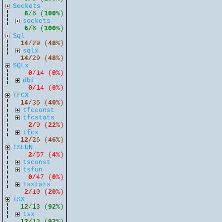
Sockets
6
/6 (
100
%)
sockets
6/
6 (
100
%)
Sql
14
/29 (
48
%)
sqlx
14/
29 (
48
%)
SQLx
0
/14 (
0
%)
dbi
0/
14 (
0
%)
TFCX
14
/35 (
40
%)
tfcconst
tfcstats
2/
9 (
22
%)
tfcx
12/
26 (
46
%)
TSFUN
2
/57 (
4
%)
tsconst
tsfun
0/
47 (
0
%)
tsstats
2/
10 (
20
%)
TSX
12
/13 (
92
%)
tsx
12/
13 (
92
%)