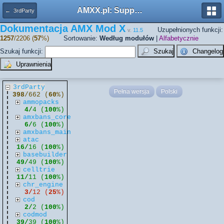
AMXX.pl: Support AMX Mod X i SourceMod
← 3rdParty
Dokumentacja AMX Mod X
Uzupełnionych funkcji:
v.
11.5
1257
/2206 (
57
%)
Sortowanie:
Według modułów
|
Alfabetycznie
Szukaj funkcji:
3rdParty
Pełna wersja
Polski
398
/662 (
60
%)
ammopacks
4/
4 (
100
%)
amxbans_core
6/
6 (
100
%)
amxbans_main
atac
16/
16 (
100
%)
basebuilder
49/
49 (
100
%)
celltrie
11/
11 (
100
%)
chr_engine
3/
12 (
25
%)
cod
2/
2 (
100
%)
codmod
39/
39 (
100
%)