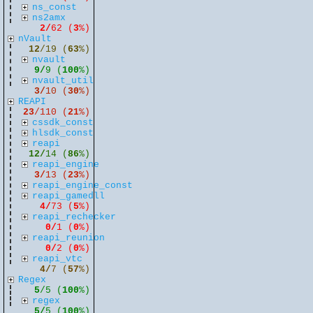
ns_const
ns2amx
2/
62 (
3
%)
nVault
12
/19 (
63
%)
nvault
9/
9 (
100
%)
nvault_util
3/
10 (
30
%)
REAPI
23
/110 (
21
%)
cssdk_const
hlsdk_const
reapi
12/
14 (
86
%)
reapi_engine
3/
13 (
23
%)
reapi_engine_const
reapi_gamedll
4/
73 (
5
%)
reapi_rechecker
0/
1 (
0
%)
reapi_reunion
0/
2 (
0
%)
reapi_vtc
4/
7 (
57
%)
Regex
5
/5 (
100
%)
regex
5/
5 (
100
%)