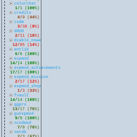
colorchat
1/
1 (
100
%)
credits
4/
9 (
44
%)
csdm
3/
38 (
8
%)
dHUD
2/
11 (
18
%)
diablo_nowe
12/
85 (
14
%)
entlib
6/
6 (
100
%)
expmod
14/
14 (
100
%)
expmod_achievements
17/
17 (
100
%)
expmod_mission
2/
17 (
12
%)
expmod_shop
1/
3 (
33
%)
fvault
14/
14 (
100
%)
ggpro
13/
17 (
76
%)
gunxpmod
9/
9 (
100
%)
ncodmod
7/
9 (
78
%)
netdb
2/
3 (
67
%)