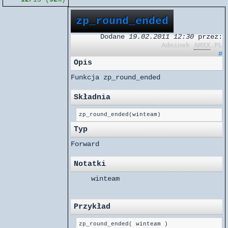
zp_round_ended
Dodane
19.02.2011 12:30
przez:
Adminek
AMXX
.PL
#
Opis
Funkcja zp_round_ended
Składnia
zp_round_ended(winteam)
Typ
Forward
Notatki
winteam
Przykład
zp_round_ended( winteam )