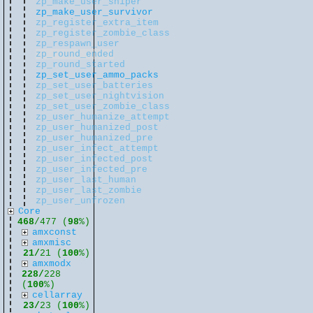
zp_make_user_sniper
zp_make_user_survivor
zp_register_extra_item
zp_register_zombie_class
zp_respawn_user
zp_round_ended
zp_round_started
zp_set_user_ammo_packs
zp_set_user_batteries
zp_set_user_nightvision
zp_set_user_zombie_class
zp_user_humanize_attempt
zp_user_humanized_post
zp_user_humanized_pre
zp_user_infect_attempt
zp_user_infected_post
zp_user_infected_pre
zp_user_last_human
zp_user_last_zombie
zp_user_unfrozen
Core
468
/477 (
98
%)
amxconst
amxmisc
21/
21 (
100
%)
amxmodx
228/
228
(
100
%)
cellarray
23/
23 (
100
%)