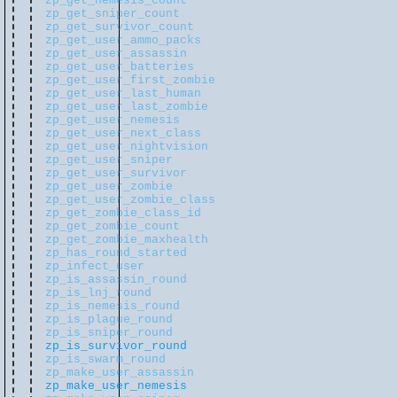
zp_get_nemesis_count
zp_get_sniper_count
zp_get_survivor_count
zp_get_user_ammo_packs
zp_get_user_assassin
zp_get_user_batteries
zp_get_user_first_zombie
zp_get_user_last_human
zp_get_user_last_zombie
zp_get_user_nemesis
zp_get_user_next_class
zp_get_user_nightvision
zp_get_user_sniper
zp_get_user_survivor
zp_get_user_zombie
zp_get_user_zombie_class
zp_get_zombie_class_id
zp_get_zombie_count
zp_get_zombie_maxhealth
zp_has_round_started
zp_infect_user
zp_is_assassin_round
zp_is_lnj_round
zp_is_nemesis_round
zp_is_plague_round
zp_is_sniper_round
zp_is_survivor_round
zp_is_swarm_round
zp_make_user_assassin
zp_make_user_nemesis