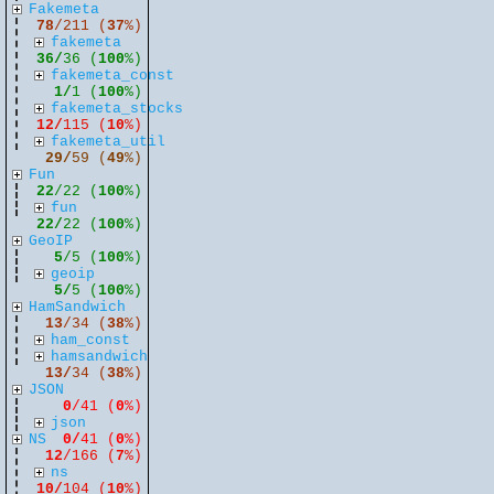
Fakemeta
78
/211 (
37
%)
fakemeta
36/
36 (
100
%)
fakemeta_const
1/
1 (
100
%)
fakemeta_stocks
12/
115 (
10
%)
fakemeta_util
29/
59 (
49
%)
Fun
22
/22 (
100
%)
fun
22/
22 (
100
%)
GeoIP
5
/5 (
100
%)
geoip
5/
5 (
100
%)
HamSandwich
13
/34 (
38
%)
ham_const
hamsandwich
13/
34 (
38
%)
JSON
0
/41 (
0
%)
json
NS
0/
41 (
0
%)
12
/166 (
7
%)
ns
10/
104 (
10
%)