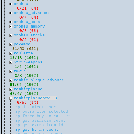
orpheu
0/
21 (
0
%)
orpheu_advanced
0/
7 (
0
%)
orpheu_const
orpheu_memory
0/
6 (
0
%)
orpheu_stocks
0/
5 (
0
%)
pokemod
31/
50 (
62
%)
roulette
13/
13 (
100
%)
StripWeapons
1/
1 (
100
%)
zmvip
3/
3 (
100
%)
zombie_plague_advance
61/
61 (
100
%)
zombieplague
47/
47 (
100
%)
zombieplaguenew1.3
5/
56 (
9
%)
zp_disinfect_user
zp_extra_item_selected
zp_force_buy_extra_item
zp_get_assassin_count
zp_get_extra_item_id
zp_get_human_count