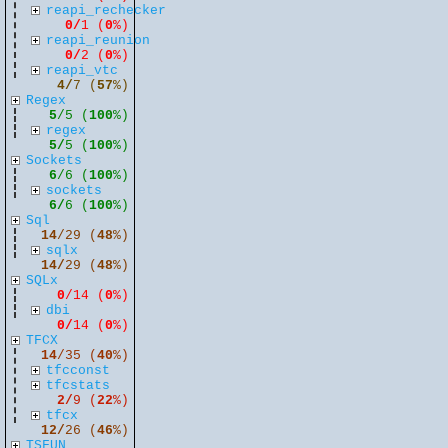
reapi_rechecker
0/
1 (
0
%)
reapi_reunion
0/
2 (
0
%)
reapi_vtc
4/
7 (
57
%)
Regex
5
/5 (
100
%)
regex
5/
5 (
100
%)
Sockets
6
/6 (
100
%)
sockets
6/
6 (
100
%)
Sql
14
/29 (
48
%)
sqlx
14/
29 (
48
%)
SQLx
0
/14 (
0
%)
dbi
0/
14 (
0
%)
TFCX
14
/35 (
40
%)
tfcconst
tfcstats
2/
9 (
22
%)
tfcx
12/
26 (
46
%)
TSFUN