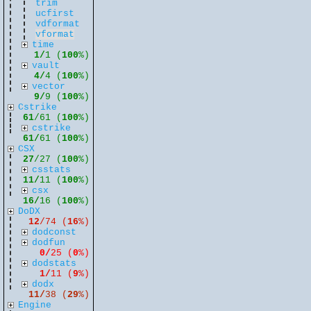
trim
ucfirst
vdformat
vformat
time
1/
1 (
100
%)
vault
4/
4 (
100
%)
vector
9/
9 (
100
%)
Cstrike
61
/61 (
100
%)
cstrike
61/
61 (
100
%)
CSX
27
/27 (
100
%)
csstats
11/
11 (
100
%)
csx
16/
16 (
100
%)
DoDX
12
/74 (
16
%)
dodconst
dodfun
0/
25 (
0
%)
dodstats
1/
11 (
9
%)
dodx
11/
38 (
29
%)
Engine