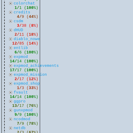
colorchat
1/
1 (
100
%)
credits
4/
9 (
44
%)
csdm
3/
38 (
8
%)
dHUD
2/
11 (
18
%)
diablo_nowe
12/
85 (
14
%)
entlib
6/
6 (
100
%)
expmod
14/
14 (
100
%)
expmod_achievements
17/
17 (
100
%)
expmod_mission
2/
17 (
12
%)
expmod_shop
1/
3 (
33
%)
fvault
14/
14 (
100
%)
ggpro
13/
17 (
76
%)
gunxpmod
9/
9 (
100
%)
ncodmod
7/
9 (
78
%)
netdb
2/
3 (
67
%)