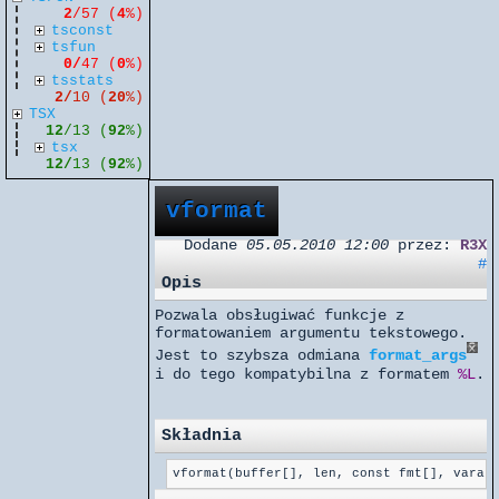
2
/57 (
4
%)
tsconst
tsfun
0/
47 (
0
%)
tsstats
2/
10 (
20
%)
TSX
12
/13 (
92
%)
tsx
12/
13 (
92
%)
vformat
Dodane
05.05.2010 12:00
przez:
R3X
#
Opis
Pozwala obsługiwać funkcje z
formatowaniem argumentu tekstowego.
Jest to szybsza odmiana
format_args
i do tego kompatybilna z formatem
%L
.
Składnia
vformat(buffer[], len, const fmt[], varar