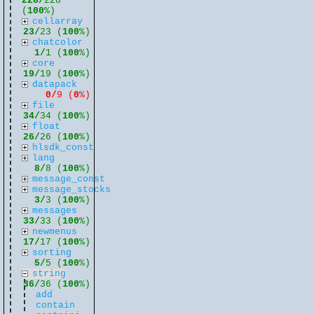
228/
228
(
100
%)
cellarray
23/
23 (
100
%)
chatcolor
1/
1 (
100
%)
core
19/
19 (
100
%)
datapack
0/
9 (
0
%)
file
34/
34 (
100
%)
float
26/
26 (
100
%)
hlsdk_const
lang
8/
8 (
100
%)
message_const
message_stocks
3/
3 (
100
%)
messages
33/
33 (
100
%)
newmenus
17/
17 (
100
%)
sorting
5/
5 (
100
%)
string
36/
36 (
100
%)
add
contain