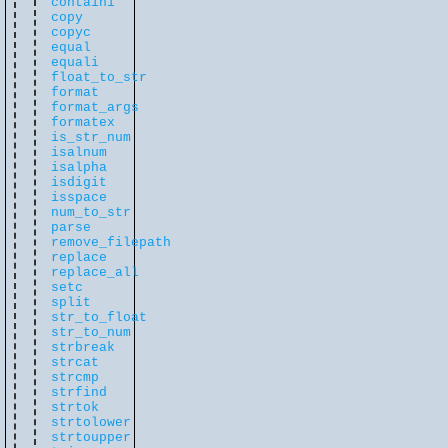
containi
copy
copyc
equal
equali
float_to_str
format
format_args
formatex
is_str_num
isalnum
isalpha
isdigit
isspace
num_to_str
parse
remove_filepath
replace
replace_all
setc
split
str_to_float
str_to_num
strbreak
strcat
strcmp
strfind
strtok
strtolower
strtoupper