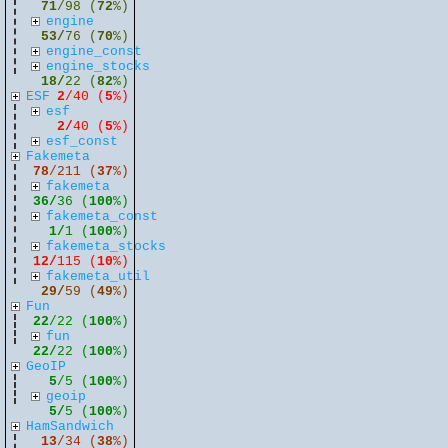
71
/98 (
72
%)
engine
53/
76 (
70
%)
engine_const
engine_stocks
18/
22 (
82
%)
ESF
2
/40 (
5
%)
esf
2/
40 (
5
%)
esf_const
Fakemeta
78
/211 (
37
%)
fakemeta
36/
36 (
100
%)
fakemeta_const
1/
1 (
100
%)
fakemeta_stocks
12/
115 (
10
%)
fakemeta_util
29/
59 (
49
%)
Fun
22
/22 (
100
%)
fun
22/
22 (
100
%)
GeoIP
5
/5 (
100
%)
geoip
5/
5 (
100
%)
HamSandwich
13
/34 (
38
%)