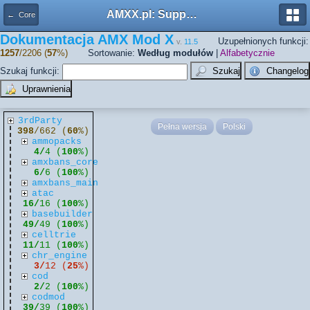
AMXX.pl: Support AMX Mod X i SourceMod
← Core
Dokumentacja AMX Mod X
Uzupełnionych funkcji:
v.
11.5
1257
/2206 (
57
%)
Sortowanie:
Według modułów
|
Alfabetycznie
Szukaj funkcji:
3rdParty
Pełna wersja
Polski
398
/662 (
60
%)
ammopacks
4/
4 (
100
%)
amxbans_core
6/
6 (
100
%)
amxbans_main
atac
16/
16 (
100
%)
basebuilder
49/
49 (
100
%)
celltrie
11/
11 (
100
%)
chr_engine
3/
12 (
25
%)
cod
2/
2 (
100
%)
codmod
39/
39 (
100
%)