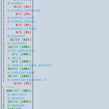
orpheu
0/
21 (
0
%)
orpheu_advanced
0/
7 (
0
%)
orpheu_const
orpheu_memory
0/
6 (
0
%)
orpheu_stocks
0/
5 (
0
%)
pokemod
31/
50 (
62
%)
roulette
13/
13 (
100
%)
StripWeapons
1/
1 (
100
%)
zmvip
3/
3 (
100
%)
zombie_plague_advance
61/
61 (
100
%)
zombieplague
47/
47 (
100
%)
zombieplaguenew1.3
5/
56 (
9
%)
Core
468
/477 (
98
%)
amxconst
amxmisc
21/
21 (
100
%)
amxmodx