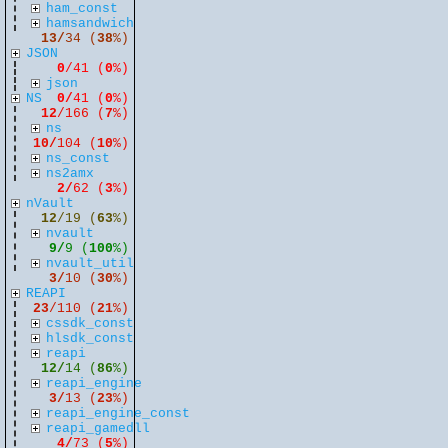
ham_const
hamsandwich
13/
34 (
38
%)
JSON
0
/41 (
0
%)
json
NS
0/
41 (
0
%)
12
/166 (
7
%)
ns
10/
104 (
10
%)
ns_const
ns2amx
2/
62 (
3
%)
nVault
12
/19 (
63
%)
nvault
9/
9 (
100
%)
nvault_util
3/
10 (
30
%)
REAPI
23
/110 (
21
%)
cssdk_const
hlsdk_const
reapi
12/
14 (
86
%)
reapi_engine
3/
13 (
23
%)
reapi_engine_const
reapi_gamedll
4/
73 (
5
%)