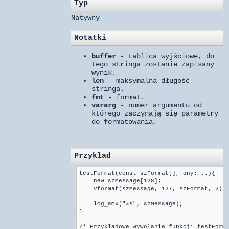
Typ
Natywny
Notatki
buffer
- tablica wyjściowe, do
tego stringa zostanie zapisany
wynik.
len
- maksymalna długość
stringa.
fmt
- format.
vararg
- numer argumentu od
którego zaczynają się parametry
do formatowania.
Przykład
testFormat(const szFormat[], any:...){

    new szMessage[128];

    vformat(szMessage, 127, szFormat, 2); 
    log_amx("%s", szMessage);

}

/* Przykładowe wywołanie funkcji testForma