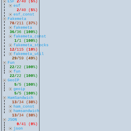
ESF
2
/40 (
5
%)
esf
2/
40 (
5
%)
esf_const
Fakemeta
78
/211 (
37
%)
fakemeta
36/
36 (
100
%)
fakemeta_const
1/
1 (
100
%)
fakemeta_stocks
12/
115 (
10
%)
fakemeta_util
29/
59 (
49
%)
Fun
22
/22 (
100
%)
fun
22/
22 (
100
%)
GeoIP
5
/5 (
100
%)
geoip
5/
5 (
100
%)
HamSandwich
13
/34 (
38
%)
ham_const
hamsandwich
13/
34 (
38
%)
JSON
0
/41 (
0
%)
json