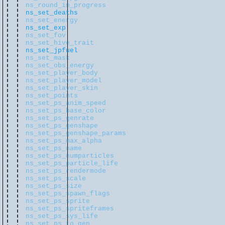
ns_round_in_progress
ns_set_deaths
ns_set_energy
ns_set_exp
ns_set_fov
ns_set_hive_trait
ns_set_jpfuel
ns_set_mask
ns_set_obs_energy
ns_set_player_body
ns_set_player_model
ns_set_player_skin
ns_set_points
ns_set_ps_anim_speed
ns_set_ps_base_color
ns_set_ps_genrate
ns_set_ps_genshape
ns_set_ps_genshape_params
ns_set_ps_max_alpha
ns_set_ps_name
ns_set_ps_numparticles
ns_set_ps_particle_life
ns_set_ps_rendermode
ns_set_ps_scale
ns_set_ps_size
ns_set_ps_spawn_flags
ns_set_ps_sprite
ns_set_ps_spriteframes
ns_set_ps_sys_life
ns_set_ps_to_gen