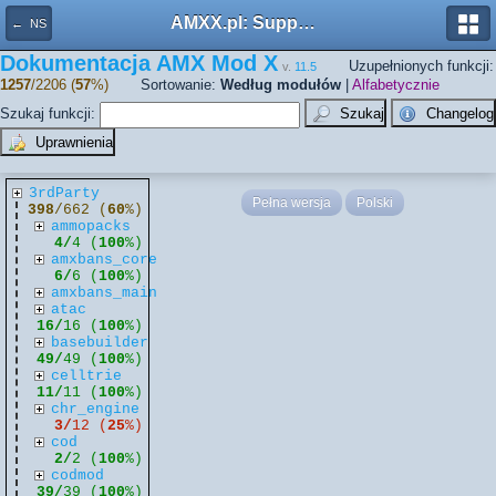
AMXX.pl: Support AMX Mod X i SourceMod
← NS
Dokumentacja AMX Mod X
Uzupełnionych funkcji:
v.
11.5
1257
/2206 (
57
%)
Sortowanie:
Według modułów
|
Alfabetycznie
Szukaj funkcji:
3rdParty
Pełna wersja
Polski
398
/662 (
60
%)
ammopacks
4/
4 (
100
%)
amxbans_core
6/
6 (
100
%)
amxbans_main
atac
16/
16 (
100
%)
basebuilder
49/
49 (
100
%)
celltrie
11/
11 (
100
%)
chr_engine
3/
12 (
25
%)
cod
2/
2 (
100
%)
codmod
39/
39 (
100
%)