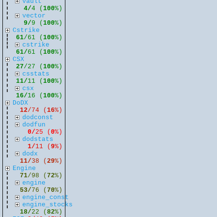
vault
4/
4 (
100
%)
vector
9/
9 (
100
%)
Cstrike
61
/61 (
100
%)
cstrike
61/
61 (
100
%)
CSX
27
/27 (
100
%)
csstats
11/
11 (
100
%)
csx
16/
16 (
100
%)
DoDX
12
/74 (
16
%)
dodconst
dodfun
0/
25 (
0
%)
dodstats
1/
11 (
9
%)
dodx
11/
38 (
29
%)
Engine
71
/98 (
72
%)
engine
53/
76 (
70
%)
engine_const
engine_stocks
18/
22 (
82
%)