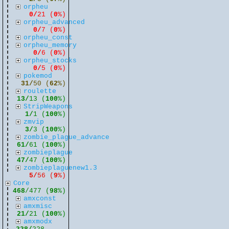
orpheu
0/
21 (
0
%)
orpheu_advanced
0/
7 (
0
%)
orpheu_const
orpheu_memory
0/
6 (
0
%)
orpheu_stocks
0/
5 (
0
%)
pokemod
31/
50 (
62
%)
roulette
13/
13 (
100
%)
StripWeapons
1/
1 (
100
%)
zmvip
3/
3 (
100
%)
zombie_plague_advance
61/
61 (
100
%)
zombieplague
47/
47 (
100
%)
zombieplaguenew1.3
5/
56 (
9
%)
Core
468
/477 (
98
%)
amxconst
amxmisc
21/
21 (
100
%)
amxmodx