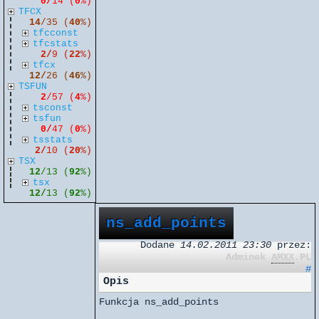
0/
14 (
0
%)
TFCX
14
/35 (
40
%)
tfcconst
tfcstats
2/
9 (
22
%)
tfcx
12/
26 (
46
%)
TSFUN
2
/57 (
4
%)
tsconst
tsfun
0/
47 (
0
%)
tsstats
2/
10 (
20
%)
TSX
12
/13 (
92
%)
tsx
12/
13 (
92
%)
ns_add_points
Dodane
14.02.2011 23:30
przez:
Adminek
AMXX
.PL
#
Opis
Funkcja ns_add_points