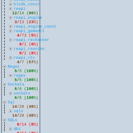
hlsdk_const
reapi
12/
14 (
86
%)
reapi_engine
3/
13 (
23
%)
reapi_engine_const
reapi_gamedll
4/
73 (
5
%)
reapi_rechecker
0/
1 (
0
%)
reapi_reunion
0/
2 (
0
%)
reapi_vtc
4/
7 (
57
%)
Regex
5
/5 (
100
%)
regex
5/
5 (
100
%)
Sockets
6
/6 (
100
%)
sockets
6/
6 (
100
%)
Sql
14
/29 (
48
%)
sqlx
14/
29 (
48
%)
SQLx
0
/14 (
0
%)
dbi