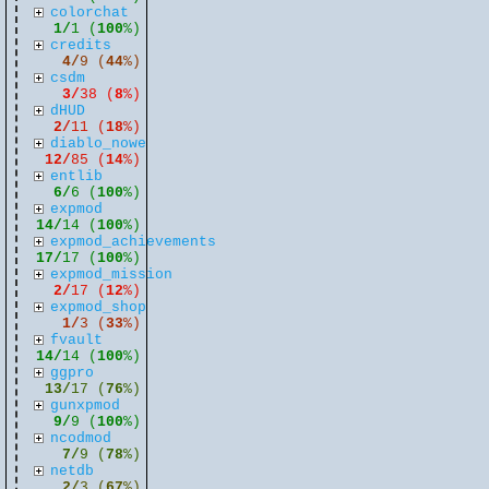
colorchat
1/
1 (
100
%)
credits
4/
9 (
44
%)
csdm
3/
38 (
8
%)
dHUD
2/
11 (
18
%)
diablo_nowe
12/
85 (
14
%)
entlib
6/
6 (
100
%)
expmod
14/
14 (
100
%)
expmod_achievements
17/
17 (
100
%)
expmod_mission
2/
17 (
12
%)
expmod_shop
1/
3 (
33
%)
fvault
14/
14 (
100
%)
ggpro
13/
17 (
76
%)
gunxpmod
9/
9 (
100
%)
ncodmod
7/
9 (
78
%)
netdb
2/
3 (
67
%)