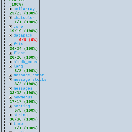
228/
228
(
100
%)
cellarray
23/
23 (
100
%)
chatcolor
1/
1 (
100
%)
core
19/
19 (
100
%)
datapack
0/
9 (
0
%)
file
34/
34 (
100
%)
float
26/
26 (
100
%)
hlsdk_const
lang
8/
8 (
100
%)
message_const
message_stocks
3/
3 (
100
%)
messages
33/
33 (
100
%)
newmenus
17/
17 (
100
%)
sorting
5/
5 (
100
%)
string
36/
36 (
100
%)
time
1/
1 (
100
%)