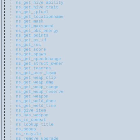
ns_get_hive_ability
ns_get_hive_trait
ns_get_jpfuel
ns_get_locationname
ns_get_mask
ns_get_maxspeed
ns_get_obs_energy
ns_get_points
ns_get_ps_id
ns_get_res
ns_get_score
ns_get_spawn
ns_get_speedchange
ns_get_struct_owner
ns_get_teamres
ns_get_user_team
ns_get_weap_clip
ns_get_weap_dmg
ns_get_weap_range
ns_get_weap_reserve
ns_get_weapon
ns_get_weld_done
ns_get_weld_time
ns_give_item
ns_has_weapon
ns_is_combat
ns_lookup_title
ns_popup
ns_recycle
ns_remove_upgrade