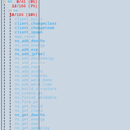
NS
0/
41 (
0
%)
12
/166 (
7
%)
ns
10/
104 (
10
%)
client_built
client_changeclass
client_changeteam
client_spawn
map_reset
ns_add_deaths
ns_add_energy
ns_add_exp
ns_add_jpfuel
ns_add_obs_energy
ns_add_points
ns_add_res
ns_add_score
ns_add_teamres
ns_add_weld_done
ns_add_weld_time
ns_build_structure
ns_create_ps
ns_finish_weldable
ns_fire_ps
ns_get_build
ns_get_class
ns_get_deaths
ns_get_energy
ns_get_exp
ns_get_gameplay