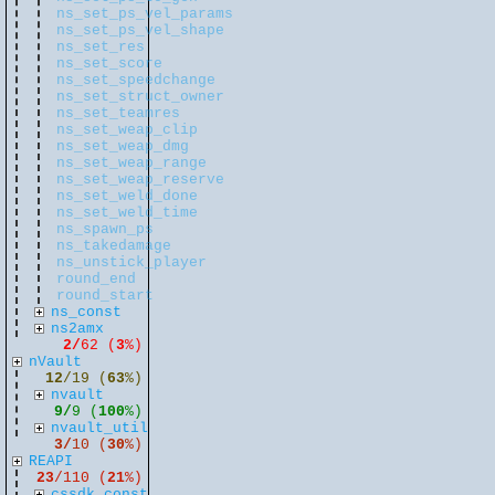
ns_set_ps_vel_params
ns_set_ps_vel_shape
ns_set_res
ns_set_score
ns_set_speedchange
ns_set_struct_owner
ns_set_teamres
ns_set_weap_clip
ns_set_weap_dmg
ns_set_weap_range
ns_set_weap_reserve
ns_set_weld_done
ns_set_weld_time
ns_spawn_ps
ns_takedamage
ns_unstick_player
round_end
round_start
ns_const
ns2amx
2/
62 (
3
%)
nVault
12
/19 (
63
%)
nvault
9/
9 (
100
%)
nvault_util
3/
10 (
30
%)
REAPI
23
/110 (
21
%)
cssdk_const