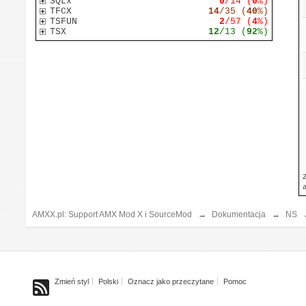
SQLx
0
/14 (
0
%)
TFCX
14
/35 (
40
%)
TSFUN
2
/57 (
4
%)
TSX
12
/13 (
92
%)
AMXX.pl: Support AMX Mod X i SourceMod
→
Dokumentacja
→
NS
Zmień styl
Polski
Oznacz jako przeczytane
Pomoc