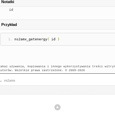
Notatki
id
Przykład
ns2amx_getenergy
(
 id 
)
Zakaz używania, kopiowania i innego wykorzystywania treści witry
autorów. Wszelkie prawa zastrzeżone. © 2009-2026
→
ns2amx