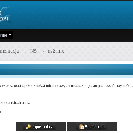
Inne
mentacja
→
NS
→
ns2amx
 większości społeczności internetowych musisz się zarejestrować aby móc od
zne uaktualnienia
h