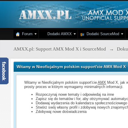
Forum
Dodatki AMXX
Dodatki SourceMod
AMXX.pl: Support AMX Mod X i SourceMod
→
Doku
Witamy w Nieoficjalnym polskim support'cie AMX Mod X
Witamy w Nieoficjalnym polskim support'cie
AMX
Mod X, jak w
prosty proces w którym wymagamy minimalnych informacji.
Rozpoczynaj nowe tematy i odpowiedaj na inne
Zapisz się do tematów i for, aby otrzymywać automatyc
Dodawaj wydarzenia do kalendarza społecznościowego
Stwórz swój własny profil i zdobywaj nowych znajomyc
Zdobywaj nowe doświadczenia