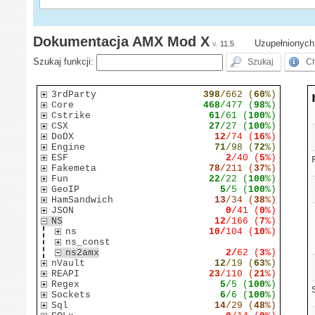
Dokumentacja AMX Mod X
Uzupełnionych 
v.
11.5
Szukaj funkcji:
3rdParty
398
/662 (
60
%)
Core
468
/477 (
98
%)
Cstrike
61
/61 (
100
%)
CSX
27
/27 (
100
%)
DoDX
12
/74 (
16
%)
Engine
71
/98 (
72
%)
ESF
2
/40 (
5
%)
Fakemeta
78
/211 (
37
%)
Fun
22
/22 (
100
%)
GeoIP
5
/5 (
100
%)
HamSandwich
13
/34 (
38
%)
JSON
0
/41 (
0
%)
NS
12
/166 (
7
%)
ns
10/
104 (
10
%)
ns_const
ns2amx
2/
62 (
3
%)
nVault
12
/19 (
63
%)
REAPI
23
/110 (
21
%)
Regex
5
/5 (
100
%)
Sockets
6
/6 (
100
%)
Sql
14
/29 (
48
%)