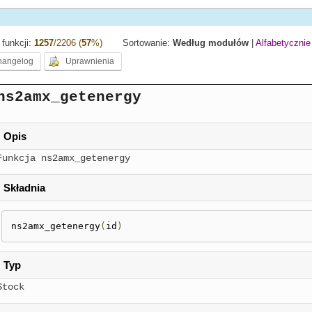
funkcji:
1257
/2206 (
57
%)
Sortowanie:
Według modułów
|
Alfabetycznie
ns2amx_getenergy
Opis
Funkcja ns2amx_getenergy
Składnia
ns2amx_getenergy
(
id
)
Typ
Stock