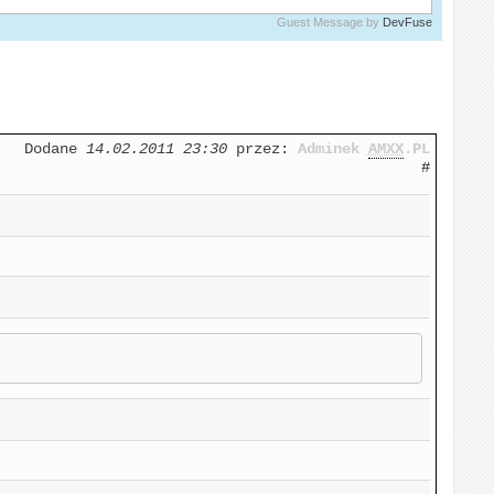
Guest Message by
DevFuse
Dodane
14.02.2011 23:30
przez:
Adminek
AMXX
.PL
#