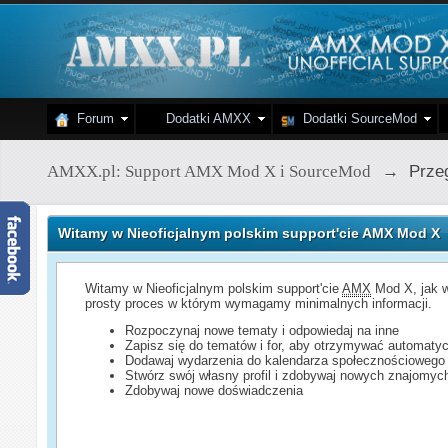
Forum
Dodatki AMXX
Dodatki SourceMod
AMXX.pl: Support AMX Mod X i SourceMod
→
Przeg
Witamy w Nieoficjalnym polskim support'cie AMX Mod X
Witamy w Nieoficjalnym polskim support'cie
AMX
Mod X, jak w
prosty proces w którym wymagamy minimalnych informacji.
Rozpoczynaj nowe tematy i odpowiedaj na inne
Zapisz się do tematów i for, aby otrzymywać automatyc
Dodawaj wydarzenia do kalendarza społecznościowego
Stwórz swój własny profil i zdobywaj nowych znajomyc
Zdobywaj nowe doświadczenia