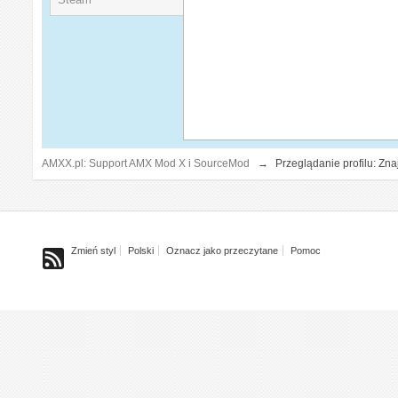
AMXX.pl: Support AMX Mod X i SourceMod
→
Przeglądanie profilu: Zn
Zmień styl
Polski
Oznacz jako przeczytane
Pomoc