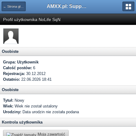
AMXX.pl: Support AMX Mod X i SourceMod
← Strona główna
Profil użytkownika NoLife SqN
Osobiste
Grupa:
Użytkownik
Całość postów:
6
Rejestracja:
30.12.2012
Ostatnio:
22.06.2026 18:41
Osobiste
Tytuł:
Nowy
Wiek:
Wiek nie został ustalony
Urodziny:
Data urodzin nie została podana
Kontrola użytkownika
Moja zawartość