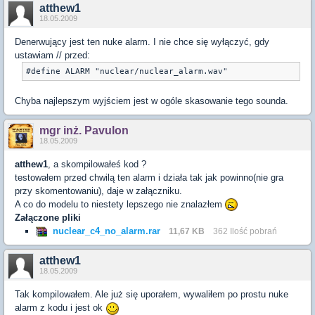
atthew1
18.05.2009
Denerwujący jest ten nuke alarm. I nie chce się wyłączyć, gdy
ustawiam // przed:
#define ALARM "nuclear/nuclear_alarm.wav"
Chyba najlepszym wyjściem jest w ogóle skasowanie tego sounda.
mgr inż. Pavulon
18.05.2009
atthew1
, a skompilowałeś kod ?
testowałem przed chwilą ten alarm i działa tak jak powinno(nie gra
przy skomentowaniu), daje w załączniku.
A co do modelu to niestety lepszego nie znalazłem
Załączone pliki
nuclear_c4_no_alarm.rar
11,67 KB
362 Ilość pobrań
atthew1
18.05.2009
Tak kompilowałem. Ale już się uporałem, wywaliłem po prostu nuke
alarm z kodu i jest ok