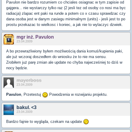
Pavulon nie bardzo rozumiem co chciales osiagnac w tym zapisie od
gajgera... nie wystarczy tylko raz (2 jesli tez od osoby co nosi ma byc
radiacja) zlapac ent paki na runde a potem co x czasu sprawdzac czy
dana osoba jest w danym zasiegu minimalnym (units) - jesli jest to po
prostu przekazac to wielkosc i koniec, a jak nie to wylaczyc dzwiek.
mgr inż. Pavulon
23.04.2009
A bo przewrażliwiony byłem możliwością dania komuś/kupienia paki,
ale już wczoraj doszedłem do wniosku że to nie ma sensu.
Zrobiłem już parę zmian ale update no chyba najwcześniej to dziś w
nocy będzie.
mayerboss
23.04.2009
Pavulon
, Przetestuj
Powodzenia w rozwijaniu projektu.
bakul. <3
23.04.2009
Bardzo fajnie to wygląda, czekam na update