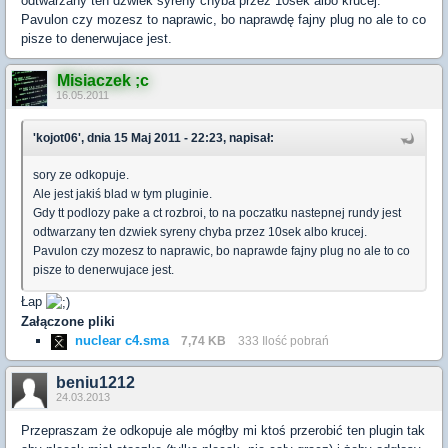
odtwarzany ten dzwiek syreny chyba przez 10sek albo krucej.
Pavulon czy mozesz to naprawic, bo naprawdę fajny plug no ale to co
pisze to denerwujace jest.
Misiaczek ;c
16.05.2011
'kojot06', dnia 15 Maj 2011 - 22:23, napisał:
sory ze odkopuje.
Ale jest jakiś blad w tym pluginie.
Gdy tt podlozy pake a ct rozbroi, to na poczatku nastepnej rundy jest
odtwarzany ten dzwiek syreny chyba przez 10sek albo krucej.
Pavulon czy mozesz to naprawic, bo naprawde fajny plug no ale to co
pisze to denerwujace jest.
Łap
Załączone pliki
nuclear c4.sma
7,74 KB
333 Ilość pobrań
beniu1212
24.03.2013
Przepraszam że odkopuje ale mógłby mi ktoś przerobić ten plugin tak