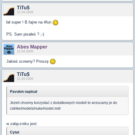
TiTu$
21.04.2009
łał super ! B.fajne na 4fun
PS. Sam pisałeś ? ;-)
Abes Mapper
21.04.2009
Jakieś screeny? Proszę
TiTu$
21.04.2009
Pavulon napisał
Jeżeli chcemy korzystać z dodatkowych modeli to wrzucamy je do
cstrike/models/nuke/model.mdl
w załączniku jest:
Cytat