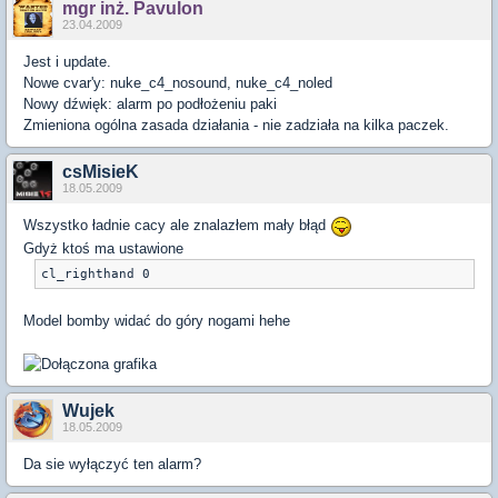
mgr inż. Pavulon
23.04.2009
Jest i update.
Nowe cvar'y: nuke_c4_nosound, nuke_c4_noled
Nowy dźwięk: alarm po podłożeniu paki
Zmieniona ogólna zasada działania - nie zadziała na kilka paczek.
csMisieK
18.05.2009
Wszystko ładnie cacy ale znalazłem mały błąd
Gdyż ktoś ma ustawione
cl_righthand 0
Model bomby widać do góry nogami hehe
Wujek
18.05.2009
Da sie wyłączyć ten alarm?