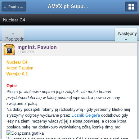
AMXX.pl: Support AMX Mod X i SourceMod
← Pluginy AMXX
Nuclear C4
«
Następny
Poprzedni
»
mgr inż. Pavulon
21.04.2009
Nuclear C4
Autor: Pavulon
Wersja: 0.2
Opis:
Plugin
(a właściwie dopiero jego zalążek, ale może komuś
przyda/spodoba się w takiej postaci)
wprowadza pewne zmiany
związane z paką.
Na dobry początek robimy ją radioaktywną - gdy jesteśmy blisko niej
słyszymy odgłosy wydawane przez
Licznik Geiger'a
dodatkowo gdy
leży na ziemi możemy włączyć jej zieloną poświatę, a osoba która
posiada pakę ma dodatkowo wyświetloną żółtą ikonkę dmg_rad