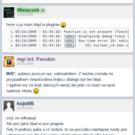
Misiaczek ;c
24.05.2009
hmm a ja mam błąd w pluginie
L 05/24/2009 - 01:43:18: Function is not present (function
L 05/24/2009 - 01:43:18: [
AMXX
] Displaying debug trace (pl
L 05/24/2009 - 01:43:18: [
AMXX
] Run time error 10: native e
L 05/24/2009 - 01:43:18: [
AMXX
]    [0] nuclear_c4.sma::plu
mgr inż. Pavulon
24.05.2009
Mi$^
, pobierz jeszcze raz, uaktualniłem. Z testów została mi
przypadkiem niepotrzebna linijka i dlatego był ten błąd.
I ogólnie sry za brak dalszych wersji ale póki co mam na razie
nadmiar roboty
kojot06
15.05.2011
sory ze odkopuje.
Ale jest jakiś blad w tym pluginie.
Gdy tt podlozy pake a ct rozbroi, to na poczatku nastepnej rundy jest