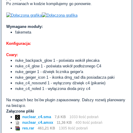
Po zmianach w kodzie kompilujemy go ponownie.
Wymagane moduły:
fakemeta
Konfiguracja:
Cvary:
nuke_backpack_glow 1 - poświata wokół plecaka
nuke_c4_glow 1 - poświata wokół podłożonego C4
nuke_geiger 1 - dźwięk licznika geiger'a
nuke_geiger_icon 1 - ikonka dmg_rad dla posiadacza paki
nuke_c4_nosound 1 - wyłączony dźwięk c4 (pikanie)
nuke_c4_noled 1 - wyłączona dioda przy c4
Na mapach bez bs'ów plugin zapausowany. Dalszy rozwój planowany
na bieżąco.
Załączone pliki
nuclear_c4.sma
7,6 KB
1033 Ilość pobrań
nuclear_c4.amxx
11,36 KB
400 Ilość pobrań
res.rar
461,21 KB
1305 Ilość pobrań