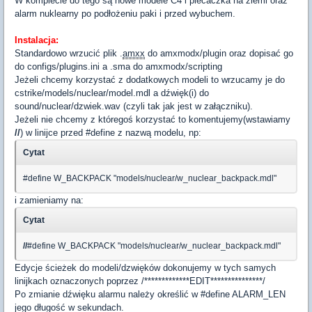
W komplecie do tego są nowe modele C4 i plecaczka na ziemi oraz
alarm nuklearny po podłożeniu paki i przed wybuchem.
Instalacja:
Standardowo wrzucić plik .
amxx
do amxmodx/plugin oraz dopisać go
do configs/plugins.ini a .sma do amxmodx/scripting
Jeżeli chcemy korzystać z dodatkowych modeli to wrzucamy je do
cstrike/models/nuclear/model.mdl a dźwięk(i) do
sound/nuclear/dzwiek.wav (czyli tak jak jest w załączniku).
Jeżeli nie chcemy z któregoś korzystać to komentujemy(wstawiamy
//
) w linijce przed #define z nazwą modelu, np:
Cytat
#define W_BACKPACK "models/nuclear/w_nuclear_backpack.mdl"
i zamieniamy na:
Cytat
//
#define W_BACKPACK "models/nuclear/w_nuclear_backpack.mdl"
Edycje ścieżek do modeli/dzwięków dokonujemy w tych samych
linijkach oznaczonych poprzez /*************EDIT***************/
Po zmianie dźwięku alarmu należy określić w #define ALARM_LEN
jego długość w sekundach.