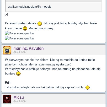
cstrike/models/nuclear/Tu modele
;-)
Przetestowałem działa
Jak się jest bliżej bomby słychać takie
kreszczenie
Macie dwa screny:
mgr inż. Pavulon
21.04.2009
W pierwszym poście też dałem. Nie są to modele do końca takie
jakie bym chciał ale na razie muszą wystarczyć.
W międzyczasie próbuje nałożyć inną teksturkę na plecaczek ale się
buntuje
Edit:
Teksturka poległa, ale nie tak łatwo było ją zapisać w 8bit
Miczu
22.04.2009