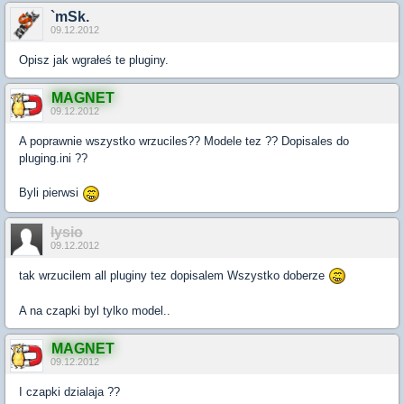
`mSk.
09.12.2012
Opisz jak wgrałeś te pluginy.
MAGNET
09.12.2012
A poprawnie wszystko wrzuciles?? Modele tez ?? Dopisales do
pluging.ini ??
Byli pierwsi
lysio
09.12.2012
tak wrzucilem all pluginy tez dopisalem Wszystko doberze
A na czapki byl tylko model..
MAGNET
09.12.2012
I czapki dzialaja ??