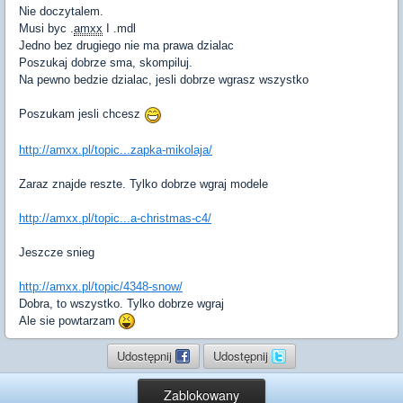
Nie doczytalem.
Musi byc .
amxx
I .mdl
Jedno bez drugiego nie ma prawa dzialac
Poszukaj dobrze sma, skompiluj.
Na pewno bedzie dzialac, jesli dobrze wgrasz wszystko
Poszukam jesli chcesz
http://amxx.pl/topic...zapka-mikolaja/
Zaraz znajde reszte. Tylko dobrze wgraj modele
http://amxx.pl/topic...a-christmas-c4/
Jeszcze snieg
http://amxx.pl/topic/4348-snow/
Dobra, to wszystko. Tylko dobrze wgraj
Ale sie powtarzam
Udostępnij
Udostępnij
Zablokowany