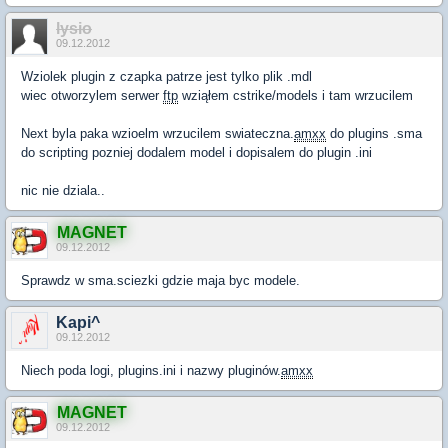
lysio
09.12.2012
Wziolek plugin z czapka patrze jest tylko plik .mdl
wiec otworzylem serwer
ftp
wziąłem cstrike/models i tam wrzucilem
Next byla paka wzioelm wrzucilem swiateczna.
amxx
do plugins .sma
do scripting pozniej dodalem model i dopisalem do plugin .ini
nic nie dziala..
MAGNET
09.12.2012
Sprawdz w sma.sciezki gdzie maja byc modele.
Kapi^
09.12.2012
Niech poda logi, plugins.ini i nazwy pluginów.
amxx
MAGNET
09.12.2012