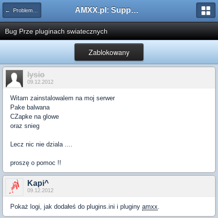
AMXX.pl: Support AMX Mod X i SourceMod
← Problemy z pluginami
Bug Prze pluginach swiatecznych
Zablokowany
lysio
09.12.2012
Witam zainstalowalem na moj serwer
Pake balwana
CZapke na glowe
oraz snieg
Lecz nic nie dziala ....
proszę o pomoc !!
Kapi^
09.12.2012
Pokaż logi, jak dodałeś do plugins.ini i pluginy
amxx
.