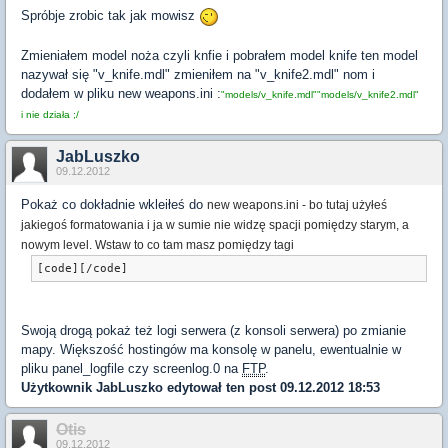
Spróbje zrobic tak jak mowisz
Zmieniałem model noża czyli knfie i pobrałem model knife ten model
nazywał się "v_knife.mdl" zmieniłem na "v_knife2.mdl" nom i
dodałem w pliku new weapons.ini :
"models/v_knife.mdl"
"models/v_knife2.mdl"
i nie działa ;/
JabLuszko
09.12.2012
Pokaż co dokładnie wkleiłeś do
new weapons.ini - bo tutaj użyłeś
jakiegoś formatowania i ja w sumie nie widzę spacji pomiędzy starym, a
nowym level. Wstaw to co tam masz pomiędzy tagi
[code][/code]
Swoją drogą pokaż też logi serwera (z konsoli serwera) po zmianie
mapy. Większość hostingów ma konsolę w panelu, ewentualnie w
pliku panel_logfile czy screenlog.0 na
FTP
.
Użytkownik
JabLuszko
edytował ten post 09.12.2012 18:53
Otis
09.12.2012