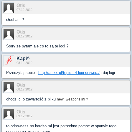
Otis
07.12.2012
słucham ?
Otis
08.12.2012
Sorry że pytam ale co to są te logi ?
Kapi^
08.12.2012
Przeczytaj sobie :
http://amxx.pl/topic...4-logi-serwera/
i daj logi.
Otis
08.12.2012
chodzi ci o zawartość z pliku
new_weapons.ini ?
Otis
09.12.2012
to odpowiesz bo bardzo mi jest potrzebna pomoc w sparwie tego
sposobu na zmienie broni