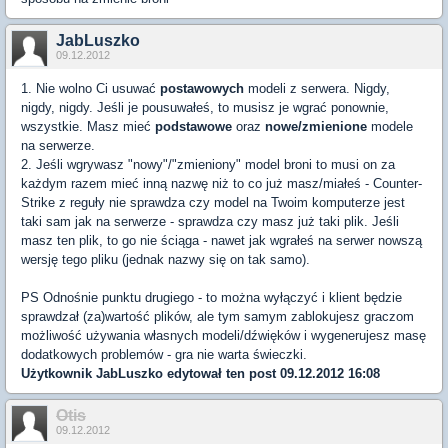
JabLuszko
09.12.2012
1. Nie wolno Ci usuwać
postawowych
modeli z serwera. Nigdy,
nigdy, nigdy. Jeśli je pousuwałeś, to musisz je wgrać ponownie,
wszystkie. Masz mieć
podstawowe
oraz
nowe/zmienione
modele
na serwerze.
2. Jeśli wgrywasz "nowy"/"zmieniony" model broni to musi on za
każdym razem mieć inną nazwę niż to co już masz/miałeś - Counter-
Strike z reguły nie sprawdza czy model na Twoim komputerze jest
taki sam jak na serwerze - sprawdza czy masz już taki plik. Jeśli
masz ten plik, to go nie ściąga - nawet jak wgrałeś na serwer nowszą
wersję tego pliku (jednak nazwy się on tak samo).
PS Odnośnie punktu drugiego - to można wyłączyć i klient będzie
sprawdzał (za)wartość plików, ale tym samym zablokujesz graczom
możliwość używania własnych modeli/dźwięków i wygenerujesz masę
dodatkowych problemów - gra nie warta świeczki.
Użytkownik
JabLuszko
edytował ten post 09.12.2012 16:08
Otis
09.12.2012