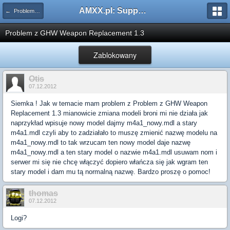
AMXX.pl: Support AMX Mod X i SourceMod
← Problemy z pluginami
Problem z GHW Weapon Replacement 1.3
Zablokowany
Otis
07.12.2012
Siemka ! Jak w temacie mam problem z Problem z GHW Weapon
Replacement 1.3 mianowicie zmiana modeli broni mi nie działa jak
naprzykład wpisuje nowy model dajmy m4a1_nowy.mdl a stary
m4a1.mdl czyli aby to zadziałało to muszę zmienić nazwę modelu na
m4a1_nowy.mdl to tak wrzucam ten nowy model daje nazwę
m4a1_nowy.mdl a ten stary model o nazwie m4a1.mdl usuwam nom i
serwer mi się nie chcę włączyć dopiero włańcza się jak wgram ten
stary model i dam mu tą normalną nazwę. Bardzo proszę o pomoc!
thomas
07.12.2012
Logi?