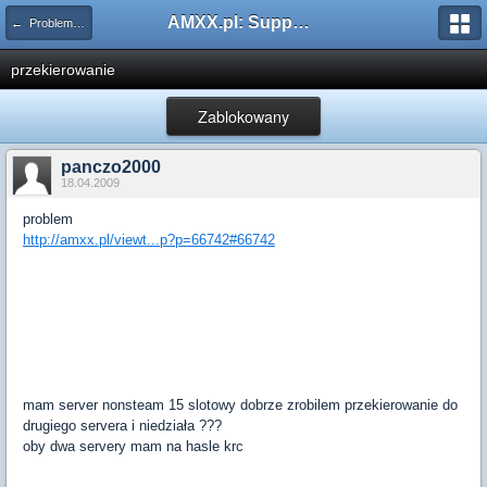
AMXX.pl: Support AMX Mod X i SourceMod
← Problemy z pluginami
przekierowanie
Zablokowany
panczo2000
18.04.2009
problem
http://amxx.pl/viewt...p?p=66742#66742
mam server nonsteam 15 slotowy dobrze zrobilem przekierowanie do
drugiego servera i niedziała ???
oby dwa servery mam na hasle krc