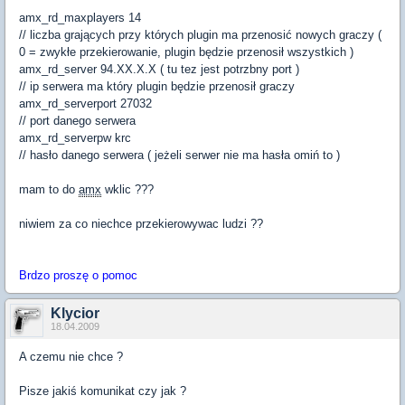
amx_rd_maxplayers 14
// liczba grających przy których plugin ma przenosić nowych graczy (
0 = zwykłe przekierowanie, plugin będzie przenosił wszystkich )
amx_rd_server 94.XX.X.X ( tu tez jest potrzbny port )
// ip serwera ma który plugin będzie przenosił graczy
amx_rd_serverport 27032
// port danego serwera
amx_rd_serverpw krc
// hasło danego serwera ( jeżeli serwer nie ma hasła omiń to )
mam to do
amx
wklic ???
niwiem za co niechce przekierowywac ludzi ??
Brdzo proszę o pomoc
Klycior
18.04.2009
A czemu nie chce ?
Pisze jakiś komunikat czy jak ?