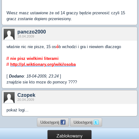
Wiesz masz ustawione że od 14 graczy będzie przenosić czyli 15
gracz zostanie dopiero przeniesiony.
panczo2000
18.04.2009
właśnie nic nie pisze, 15 os
ó
b wchodzi i gra i niewiem dlaczego
// nie pisz wielkimi literami
//
http://pl.wiktionary.org/wiki/osoba
[
Dodano
: 18-04-2009, 23:24
]
znajdzie sie kto moze do pomocy ????
Czopek
20.04.2009
pokaż logi...
Udostępnij
Udostępnij
Zablokowany