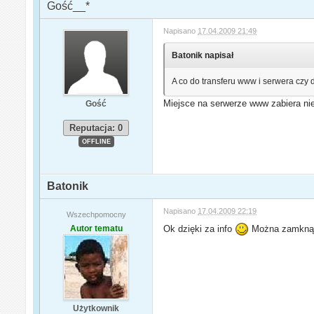
Gość__*
Napisano
17.04.2009 21:49
Batonik napisał
A co do transferu www i serwera czy 
Miejsce na serwerze www zabiera nie
Gość
Reputacja: 0
OFFLINE
Batonik
Napisano
17.04.2009 22:19
Wszechpomocny
Autor tematu
Ok dzięki za info
Można zamkną
Użytkownik