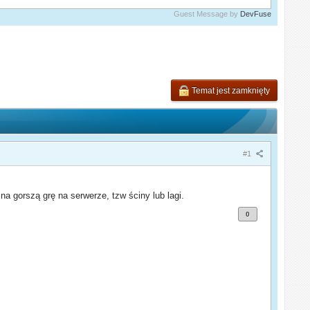
Guest Message by
DevFuse
Temat jest zamknięty
#1
a gorszą grę na serwerze, tzw ściny lub lagi.
0