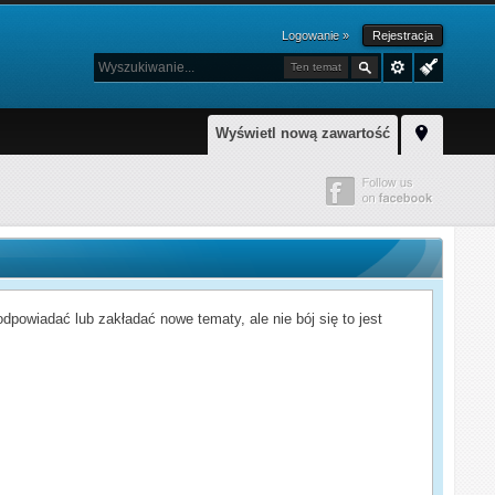
Logowanie »
Rejestracja
Ten temat
Wyświetl nową zawartość
powiadać lub zakładać nowe tematy, ale nie bój się to jest