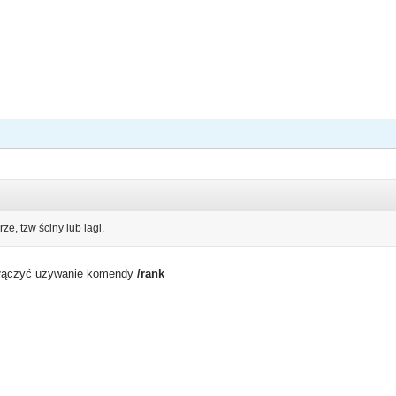
e, tzw ściny lub lagi.
yłączyć używanie komendy
/rank