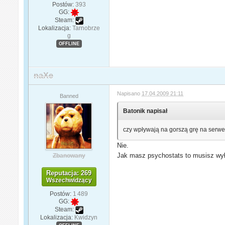
Postów:
393
GG:
Steam:
Lokalizacja:
Tarnobrze
g
OFFLINE
naXe
Napisano
17.04.2009 21:11
Banned
Batonik napisał
czy wpływają na gorszą grę na serwerz
Nie.
Jak masz psychostats to musisz w
Zbanowany
Reputacja: 269
Wszechwidzący
Postów:
1 489
GG:
Steam:
Lokalizacja:
Kwidzyn