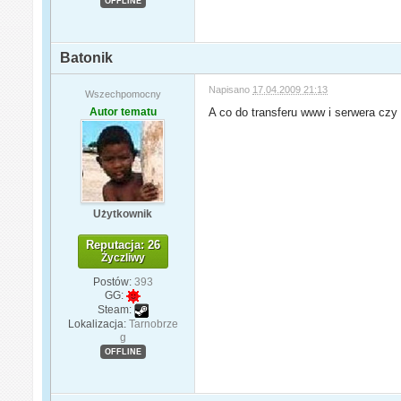
OFFLINE
Batonik
Napisano
17.04.2009 21:13
Wszechpomocny
Autor tematu
A co do transferu www i serwera czy
Użytkownik
Reputacja: 26
Życzliwy
Postów:
393
GG:
Steam:
Lokalizacja:
Tarnobrze
g
OFFLINE