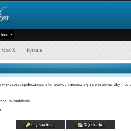
Inne
 Mod X
→
Pytania
 większości społeczności internetowych musisz się zarejestrować aby móc od
zne uaktualnienia
h