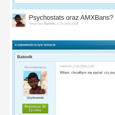
Psychostats oraz AMXBans?
Temat rozp.
Batonik
,
17.04.2009 21:08
4 odpowiedzi w tym temacie
Batonik
Napisano
17.04.2009 21:08
Wszechpomocny
Witam, chciałbym się spytać czy psy
Użytkownik
Reputacja: 26
Życzliwy