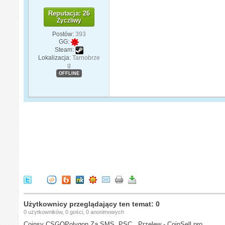
Reputacja: 26
Życzliwy
Postów:
393
GG:
Steam:
Lokalizacja:
Tarnobrze
g
OFFLINE
Użytkownicy przeglądający ten temat: 0
0 użytkowników, 0 gości, 0 anonimowych
Coinsy CSGOPolygon Za SMS, PSC , Przelew - CoinSell.pro