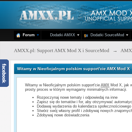
Forum
Dodatki AMXX
Dodatki SourceMod
AMXX.pl: Support AMX Mod X i SourceMod
→
AMX
Witamy w Nieoficjalnym polskim support'cie AMX Mod X
Witamy w Nieoficjalnym polskim support'cie
AMX
Mod X, jak w
prosty proces w którym wymagamy minimalnych informacji.
Rozpoczynaj nowe tematy i odpowiedaj na inne
Zapisz się do tematów i for, aby otrzymywać automatyc
Dodawaj wydarzenia do kalendarza społecznościowego
Stwórz swój własny profil i zdobywaj nowych znajomyc
Zdobywaj nowe doświadczenia