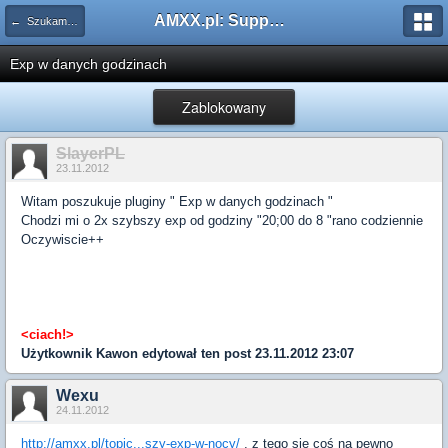
AMXX.pl: Support AMX Mod X i SourceMod
← Szukam pluginu
Exp w danych godzinach
Zablokowany
SlayerPL
23.11.2012
Witam poszukuje pluginy " Exp w danych godzinach "
Chodzi mi o 2x szybszy exp od godziny "20;00 do 8 "rano codziennie
Oczywiscie++
<ciach!>
Użytkownik
Kawon
edytował ten post 23.11.2012 23:07
Wexu
24.11.2012
http://amxx.pl/topic...szy-exp-w-nocy/
, z tego się coś na pewno