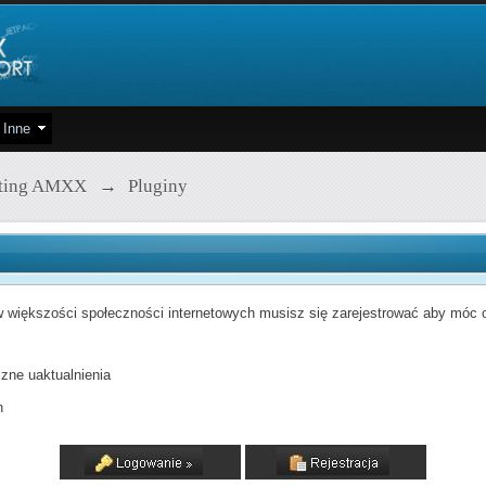
Inne
pting AMXX
→
Pluginy
 większości społeczności internetowych musisz się zarejestrować aby móc od
zne uaktualnienia
h