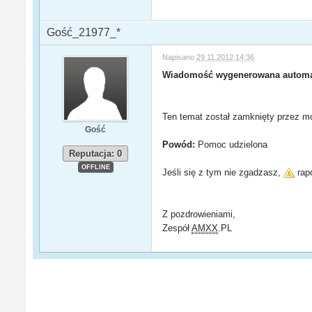
Gość_21977_*
Napisano
29.11.2012 14:36
Wiadomość wygenerowana automa
Ten temat został zamknięty przez mo
Gość
Powód:
Pomoc udzielona
Reputacja: 0
OFFLINE
Jeśli się z tym nie zgadzasz,
rapo
Z pozdrowieniami,
Zespół
AMXX
.PL