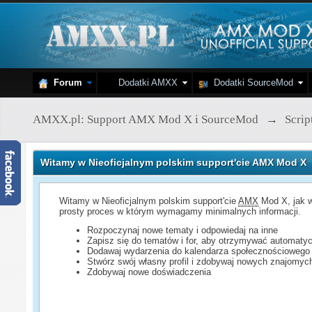
Forum
Dodatki AMXX
Dodatki SourceMod
AMXX.pl: Support AMX Mod X i SourceMod
→
Scri
Witamy w Nieoficjalnym polskim support'cie AMX Mod X
Witamy w Nieoficjalnym polskim support'cie
AMX
Mod X, jak w
prosty proces w którym wymagamy minimalnych informacji.
Rozpoczynaj nowe tematy i odpowiedaj na inne
Zapisz się do tematów i for, aby otrzymywać automatyc
Dodawaj wydarzenia do kalendarza społecznościowego
Stwórz swój własny profil i zdobywaj nowych znajomyc
Zdobywaj nowe doświadczenia