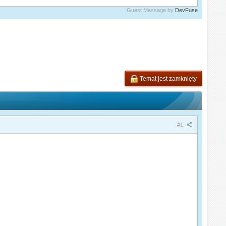
Guest Message by
DevFuse
Temat jest zamknięty
#1