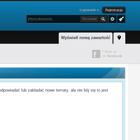
Logowanie »
Rejestracja
Ten temat
Wyświetl nową zawartość
powiadać lub zakładać nowe tematy, ale nie bój się to jest