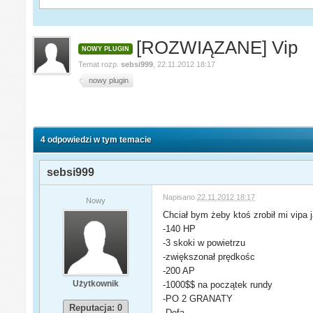
[ROZWIĄZANE] Vip
NOWY PLUGIN
Temat rozp.
sebsi999
,
22.11.2012 18:17
nowy plugin
4 odpowiedzi w tym temacie
sebsi999
Napisano
22.11.2012 18:17
Nowy
Chciał bym żeby ktoś zrobił mi vipa
-140 HP
-3 skoki w powietrzu
-zwiększonał prędkośc
-200 AP
Użytkownik
-1000$$ na początek rundy
-PO 2 GRANATY
Reputacja: 0
-Defa