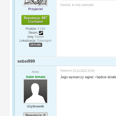
DarkGL to mój autorytet.
Przyjaciel
Reputacja: 887
Czempion
Postów:
5 165
Steam:
Imię:
Paweł
Lokalizacja:
Dzierzgoń
OFFLINE
sebsi999
Napisano
23.11.2012 14:55
Nowy
Autor tematu
Jego wystarczy wgrać i będzie działa
Użytkownik
Reputacja: 0