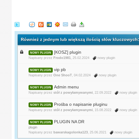
Również z jednym lub większą ilością słów kluczowych
[KOSZ] plugin
NOWY PLUGIN
Napisany przez
Frodo1981
, 25.02.2024
nowy plugin
vip pb
NOWY PLUGIN
Napisany przez
One ShooT
, 04.02.2024
nowy plugin
Admin menu
NOWY PLUGIN
Napisany przez
stół z powyłamywanymi
, 22.09.2022
nowy plugin
Prośba o napisanie pluginu
NOWY PLUGIN
Napisany przez
stół z powyłamywanymi
, 15.08.2022
nowy plugin
PLUGIN NA DR
NOWY PLUGIN
plugin
Napisany przez
bawarskagolonka123
, 25.06.2021
nowy plugin