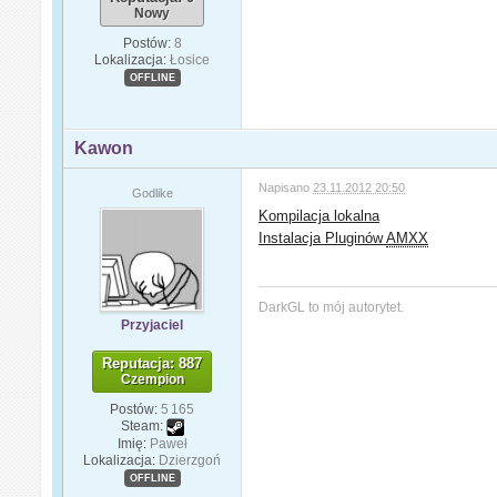
Nowy
Postów:
8
Lokalizacja:
Łosice
OFFLINE
Kawon
Napisano
23.11.2012 20:50
Godlike
Kompilacja lokalna
Instalacja Pluginów
AMXX
DarkGL to mój autorytet.
Przyjaciel
Reputacja: 887
Czempion
Postów:
5 165
Steam:
Imię:
Paweł
Lokalizacja:
Dzierzgoń
OFFLINE