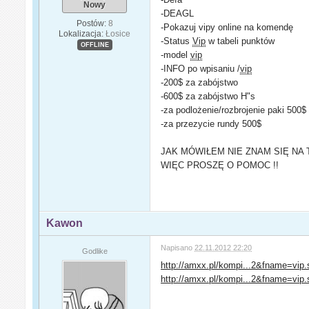
Nowy
-DEAGL
Postów:
8
-Pokazuj vipy online na komendę
Lokalizacja:
Łosice
-Status
Vip
w tabeli punktów
OFFLINE
-model
vip
-INFO po wpisaniu /
vip
-200$ za zabójstwo
-600$ za zabójstwo H"s
-za podlożenie/rozbrojenie paki 500$
-za przezycie rundy 500$
JAK MÓWIŁEM NIE ZNAM SIĘ NA 
WIĘC PROSZĘ O POMOC !!
Kawon
Napisano
22.11.2012 22:20
Godlike
http://amxx.pl/kompi...2&fname=vip
http://amxx.pl/kompi...2&fname=vip