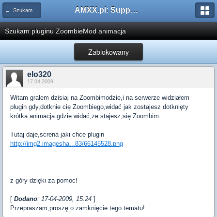
AMXX.pl: Support AMX Mod X i SourceMod
← Szukam pluginu
Szukam pluginu ZoombieMod animacja
Zablokowany
elo320
17.04.2009
Witam grałem dzisiaj na Zoombimodzie,i na serwerze widziałem
plugin gdy,dotknie cię Zoombiego,widać jak zostajesz dotknięty
krótka animacja gdzie widać,że stajesz,się Zoombim..
Tutaj daje,screna jaki chce plugin
http://img2.imagesha...83/66145528.png
z góry dzięki za pomoc!
[
Dodano
: 17-04-2009, 15:24
]
Przepraszam,proszę o zamknięcie tego tematu!