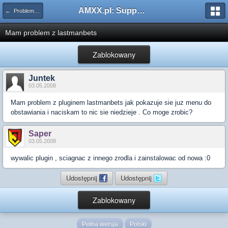
AMXX.pl: Support AMX Mod X i SourceMod
← Problemy z pluginami
Mam problem z lastmanbets
Zablokowany
Juntek
03.05.2008
Mam problem z pluginem lastmanbets jak pokazuje sie juz menu do
obstawiania i naciskam to nic sie niedzieje . Co moge zrobic?
Saper
03.05.2008
wywalic plugin , sciagnac z innego zrodla i zainstalowac od nowa :0
Udostępnij
Udostępnij
Zablokowany
Pełna wersja
Polski