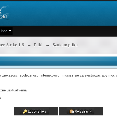
Inne
er-Strike 1.6
→
Pliki
→
Szukam pliku
 większości społeczności internetowych musisz się zarejestrować aby móc od
zne uaktualnienia
h