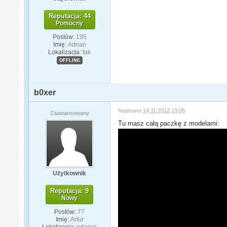
Reputacja: 44
Pomocny
Postów:
195
Imię:
Adrian
Lokalizacja:
tak
OFFLINE
b0xer
Napisano
14.11.2012 13:05
Zaawansowany
Tu masz całą paczkę z modelami:
Użytkownik
Reputacja: 9
Nowy
Postów:
77
Imię:
Artur
Lokalizacja:
gdansk