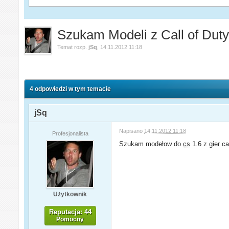
Szukam Modeli z Call of Dut
Temat rozp.
jSq
,
14.11.2012 11:18
4 odpowiedzi w tym temacie
jSq
Napisano
14.11.2012 11:18
Profesjonalista
Szukam modełow do
cs
1.6 z gier c
Użytkownik
Reputacja: 44
Pomocny