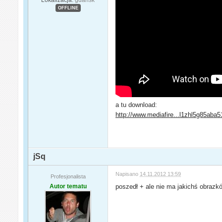
OFFLINE
a tu download:
http://www.mediafire...l1zhl5g85aba5
jSq
Napisano
14.11.2012 13:59
Profesjonalista
Autor tematu
poszedł + ale nie ma jakichś obraz