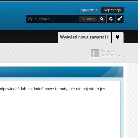
Logowanie »
Rejestracja
Ten temat
Wyświetl nową zawartość
powiadać lub zakładać nowe tematy, ale nie bój się to jest