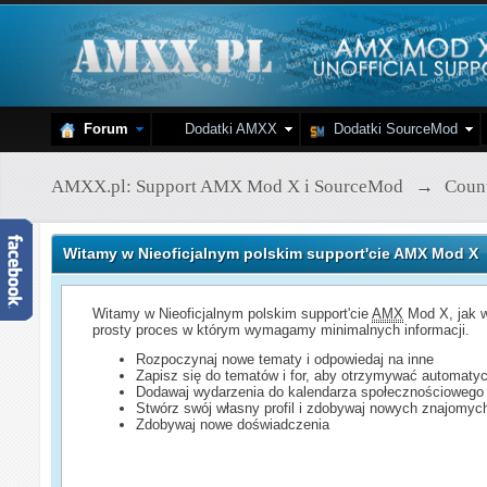
Forum
Dodatki AMXX
Dodatki SourceMod
AMXX.pl: Support AMX Mod X i SourceMod
→
Count
Witamy w Nieoficjalnym polskim support'cie AMX Mod X
Witamy w Nieoficjalnym polskim support'cie
AMX
Mod X, jak w
prosty proces w którym wymagamy minimalnych informacji.
Rozpoczynaj nowe tematy i odpowiedaj na inne
Zapisz się do tematów i for, aby otrzymywać automatyc
Dodawaj wydarzenia do kalendarza społecznościowego
Stwórz swój własny profil i zdobywaj nowych znajomyc
Zdobywaj nowe doświadczenia