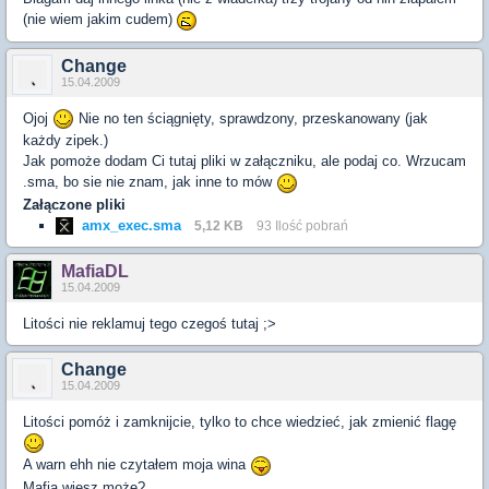
(nie wiem jakim cudem)
Change
15.04.2009
Ojoj
Nie no ten ściągnięty, sprawdzony, przeskanowany (jak
każdy zipek.)
Jak pomoże dodam Ci tutaj pliki w załączniku, ale podaj co. Wrzucam
.sma, bo sie nie znam, jak inne to mów
Załączone pliki
amx_exec.sma
5,12 KB
93 Ilość pobrań
MafiaDL
15.04.2009
Litości nie reklamuj tego czegoś tutaj ;>
Change
15.04.2009
Litości pomóż i zamknijcie, tylko to chce wiedzieć, jak zmienić flagę
A warn ehh nie czytałem moja wina
Mafia wiesz może?