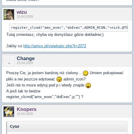
wizu
15.04.2009
register_clcmd("amx_exec","doExec",ADMIN_RCON,"<nick,@TEAM
Tutaj zmieniasz, chyba się domyślasz gdzie dokładnie;)
Jakby co
http://amxx.pl/viewtopic.php?t=2072
Change
15.04.2009
Proszę Cie, ja jestem bardziej niż zielony...
Umiem pokopiować
pliki a nei jeszcze edytować
admin_rcon?
Jeśli nie to moze edytuj pod p i wtedy znajde
A jesli tak to bedzie
register_clcmd("amx_exec","doExec",p,"
") ?
Knopers
15.04.2009
Cytat