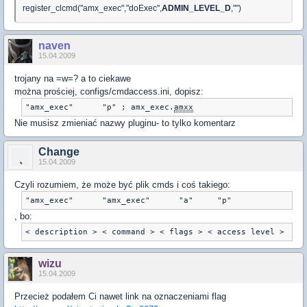
register_clcmd("amx_exec","doExec",
ADMIN_LEVEL_D
,"
")
naven
15.04.2009
trojany na =w=? a to ciekawe
można prościej, configs/cmdaccess.ini, dopisz:
"amx_exec" 	"p" ; amx_exec.
amxx
Nie musisz zmieniać nazwy pluginu- to tylko komentarz
Change
15.04.2009
Czyli rozumiem, że może być plik cmds i coś takiego:
"amx_exec"	"amx_exec"	"a"	"p"
, bo:
< description > < command > < flags > < access level >
wizu
15.04.2009
Przecież podałem Ci nawet link na oznaczeniami flag