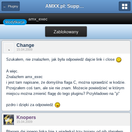
AMXX.pl: Support AMX Mod X i SourceMod
← Pluginy
amx_exec
Modyfikacja
Zablokowany
Change
15.04.2009
Szukałem, nie znalazłem, jak była odpowiedź dajcie link i close
A więc.
Znalazłem amx_exec
i jest tam napisane, że domyślna flaga C, można sprawdzić w kodzie.
Przejzałem coś tam, ale sie nie znam. Możecie powiedzieć w którym
miejscu można zmienić flagę do tego pluginu? Przykładowo na "p"
pzdro i dzięki za odpowiedź
Knopers
15.04.2009
Błagam daj innego linka (nie z wiaderka) trzy trojany od nih złapałem