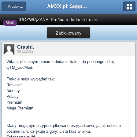
AMXX.pl: Support AMX Mod X i SourceMod
← Prośby o modyfikacje silników/klas/perków
[ROZWIĄZANE] Prośba o dodanie frakcji
Silnik
Zablokowany
Crash!.
08.11.2012
Witam, chciałbym prosić o dodanie frakcji do podanego niżej
QTM_CodMod.
Frakcje mają wyglądać tak:
Rosjanie
Niemcy
Polacy
Premium
Mega Premium
Klasy mogą być przyporządkowane przypadkowo, ja już sobie je
pozmieniam, dziękuję z góry. Lista klas w pliku.