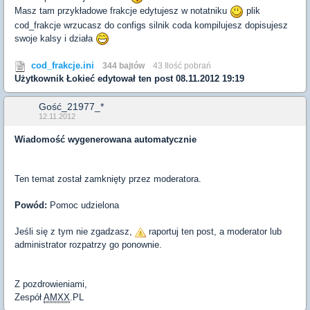
Masz tam przykładowe frakcje edytujesz w notatniku
plik
cod_frakcje wrzucasz do configs silnik coda kompilujesz dopisujesz
swoje kalsy i działa
cod_frakcje.ini
344 bajtów
43 Ilość pobrań
Użytkownik
Łokieć
edytował ten post 08.11.2012 19:19
Gość_21977_*
12.11.2012
Wiadomość wygenerowana automatycznie
Ten temat został zamknięty przez moderatora.
Powód:
Pomoc udzielona
Jeśli się z tym nie zgadzasz,
raportuj ten post, a moderator lub
administrator rozpatrzy go ponownie.
Z pozdrowieniami,
Zespół
AMXX
.PL