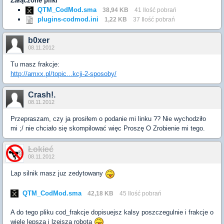
Załączone pliki
QTM_CodMod.sma
38,94 KB
41 Ilość pobrań
plugins-codmod.ini
1,22 KB
37 Ilość pobrań
b0xer
08.11.2012
Tu masz frakcje:
http://amxx.pl/topic...kcji-2-sposoby/
Crash!.
08.11.2012
Przepraszam, czy ja prosiłem o podanie mi linku ?? Nie wychodziło
mi ;/ nie chciało się skompilować więc Proszę O Zrobienie mi tego.
Łokieć
08.11.2012
Lap silnik masz juz zedytowany
QTM_CodMod.sma
42,18 KB
45 Ilość pobrań
A do tego pliku cod_frakcje dopisuejsz kalsy poszczegulnie i frakcje o
wiele lepsza i lzejsza robota