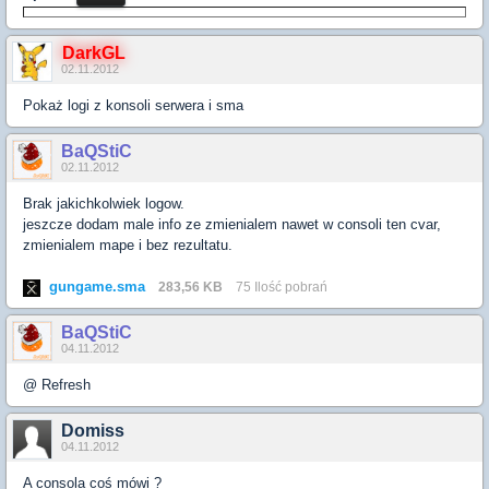
DarkGL
02.11.2012
Pokaż logi z konsoli serwera i sma
BaQStiC
02.11.2012
Brak jakichkolwiek logow.
jeszcze dodam male info ze zmienialem nawet w consoli ten cvar,
zmienialem mape i bez rezultatu.
gungame.sma
283,56 KB
75 Ilość pobrań
BaQStiC
04.11.2012
@ Refresh
Domiss
04.11.2012
A consola coś mówi ?