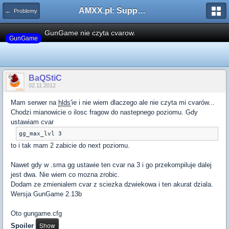
AMXX.pl: Support AMX Mod X i SourceMod
← Problemy
GunGame nie czyta cvarow.
GunGame
BaQStiC
02.11.2012
Mam serwer na
hlds
'ie i nie wiem dlaczego ale nie czyta mi cvarów...
Chodzi mianowicie o ilosc fragow do nastepnego poziomu. Gdy
ustawiam cvar
to i tak mam 2 zabicie do next poziomu.
Nawet gdy w .sma gg ustawie ten cvar na 3 i go przekompiluje dalej
jest dwa. Nie wiem co mozna zrobic.
Dodam ze zmienialem cvar z sciezka dzwiekowa i ten akurat dziala.
Wersja GunGame 2.13b
Oto gungame.cfg
Spoiler