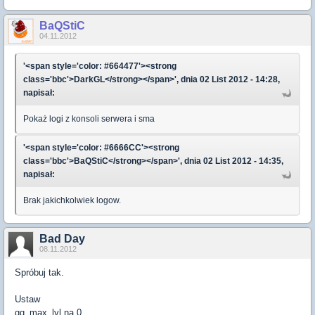
BaQStiC
04.11.2012
'<span style='color: #664477'><strong
class='bbc'>DarkGL</strong></span>', dnia 02 List 2012 - 14:28,
napisał:
Pokaż logi z konsoli serwera i sma
'<span style='color: #6666CC'><strong
class='bbc'>BaQStiC</strong></span>', dnia 02 List 2012 - 14:35,
napisał:
Brak jakichkolwiek logow.
Bad Day
08.11.2012
Spróbuj tak.
Ustaw
gg_max_lvl na 0