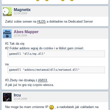
Magnetix
12.04.2009
Załóż sobie serwer na
HLDS
a dokładnie na Dedicated Server
Abes Mapper
12.04.2009
#1 Tak da się.
#2 Folder addons wgraj do cstrike i w liblist.gam zmień:
gamedll "dlls/mp.dll"
na
gamedll "addons/metamod/dlls/metamod.dll"
#3 Zboty nie działają z
AMXX
A jak już to gra się często wiesza.
Ircu
12.04.2009
Nie moge bo mam zmienne IP
, a nadodatek jak zakładam na