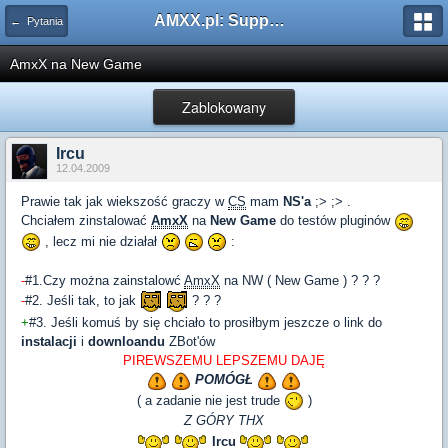
AMXX.pl: Support AMX Mod X i SourceMod
← Pytania
AmxX na New Game
Zablokowany
Ircu
12.04.2009
Prawie tak jak wiekszość graczy w
CS
mam
NS'a
;> ;> .
Chciałem zinstalować
AmxX
na
New Game
do testów pluginów
, lecz mi nie działał
:
-
#1.Czy można zainstalowć
AmxX
na NW ( New Game ) ? ? ?
-
#2. Jeśli tak, to jak
? ? ?
+
#3. Jeśli komuś by się chciało to prosiłbym jeszcze o link do
instalacji
i
downloandu
ZBot'ów
PIREWSZEMU LEPSZEMU DAJĘ
POMÓGŁ
( a zadanie nie jest trude
)
Z GÓRY THX
Ircu