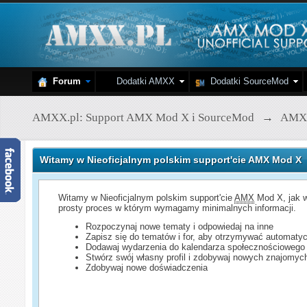
Forum
Dodatki AMXX
Dodatki SourceMod
AMXX.pl: Support AMX Mod X i SourceMod
→
AMX
Witamy w Nieoficjalnym polskim support'cie AMX Mod X
Witamy w Nieoficjalnym polskim support'cie
AMX
Mod X, jak w
prosty proces w którym wymagamy minimalnych informacji.
Rozpoczynaj nowe tematy i odpowiedaj na inne
Zapisz się do tematów i for, aby otrzymywać automatyc
Dodawaj wydarzenia do kalendarza społecznościowego
Stwórz swój własny profil i zdobywaj nowych znajomyc
Zdobywaj nowe doświadczenia