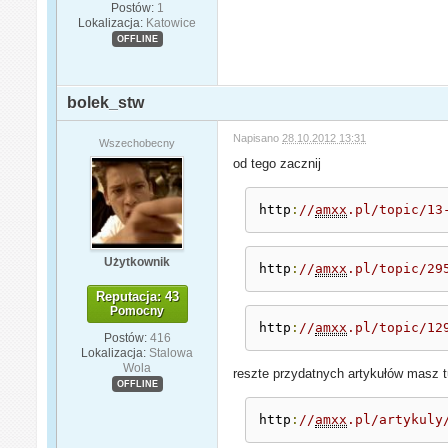
Postów:
1
Lokalizacja:
Katowice
OFFLINE
bolek_stw
Napisano
28.10.2012 13:31
Wszechobecny
od tego zacznij
http
:
//
amxx
.pl/topic/13
Użytkownik
http
:
//
amxx
.pl/topic/29
Reputacja: 43
Pomocny
http
:
//
amxx
.pl/topic/12
Postów:
416
Lokalizacja:
Stalowa
Wola
reszte przydatnych artykułów masz t
OFFLINE
http
:
//
amxx
.pl/artykuly