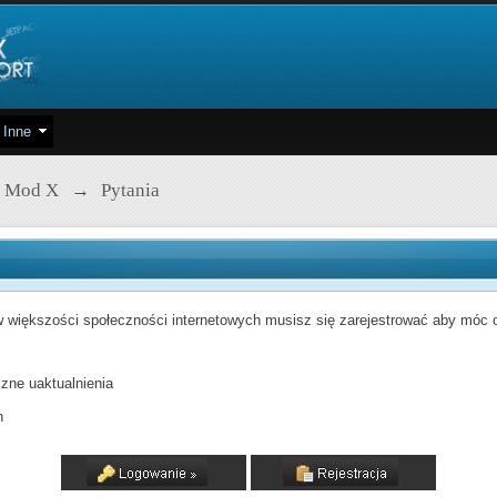
Inne
 Mod X
→
Pytania
 większości społeczności internetowych musisz się zarejestrować aby móc od
zne uaktualnienia
h