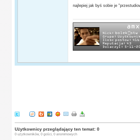
najlepiej jak byś sobie je "przestudi
Użytkownicy przeglądający ten temat: 0
0 użytkowników, 0 gości, 0 anonimowych