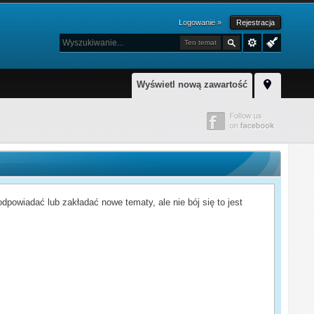
Logowanie »
Rejestracja
Ten temat
Wyświetl nową zawartość
powiadać lub zakładać nowe tematy, ale nie bój się to jest