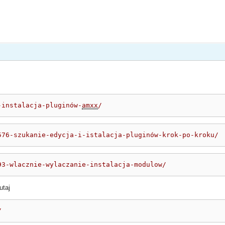
-instalacja-pluginów-
amxx
/
576-szukanie-edycja-i-istalacja-pluginów-krok-po-kroku/
93-wlacznie-wylaczanie-instalacja-modulow/
utaj
/