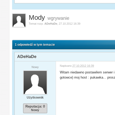
Mody
wgrywanie
Temat rozp.
ADeHaDe
,
27.10.2012 16:39
1 odpowiedź w tym temacie
ADeHaDe
Napisano
27.10.2012 16:39
Nowy
Witam niedawno postawilem serwer 
gotowce) moj host : pukawka... proszę
Użytkownik
Reputacja: 0
Nowy