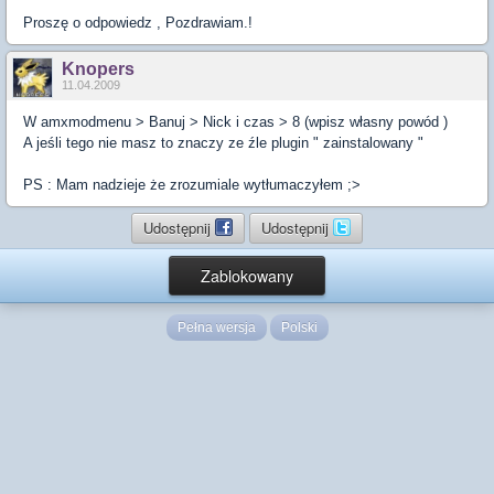
Proszę o odpowiedz , Pozdrawiam.!
Knopers
11.04.2009
W amxmodmenu > Banuj > Nick i czas > 8 (wpisz własny powód )
A jeśli tego nie masz to znaczy ze źle plugin " zainstalowany "
PS : Mam nadzieje że zrozumiale wytłumaczyłem ;>
Udostępnij
Udostępnij
Zablokowany
Pełna wersja
Polski