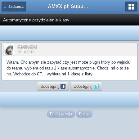
AMXX.pl: Support AMX Mod X i SourceMod
← Szukam pluginu
Automatyczne przydzielenie klasy
EMINEM
25.10.2012
Witam. Chciałbym się zapytać czy jest może plugin który po wejściu
do teamu wybiera od razu 1 klasę automatycznie. Chodzi mi o to że
np. Wchodzę do CT. I wybiera mi 1 klasę z listy.
Udostępnij
Udostępnij
Pełna wersja
Polski