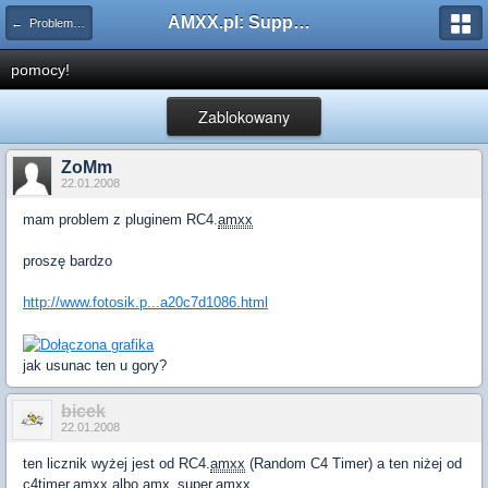
AMXX.pl: Support AMX Mod X i SourceMod
← Problemy z pluginami
pomocy!
Zablokowany
ZoMm
22.01.2008
mam problem z pluginem RC4.
amxx
proszę bardzo
http://www.fotosik.p...a20c7d1086.html
jak usunac ten u gory?
bicek
22.01.2008
ten licznik wyżej jest od RC4.
amxx
(Random C4 Timer) a ten niżej od
c4timer.
amxx
albo amx_super.
amxx