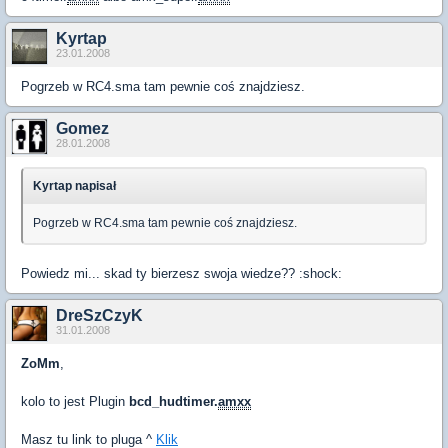
Kyrtap
23.01.2008
Pogrzeb w RC4.sma tam pewnie coś znajdziesz.
Gomez
28.01.2008
Kyrtap napisał
Pogrzeb w RC4.sma tam pewnie coś znajdziesz.
Powiedz mi... skad ty bierzesz swoja wiedze?? :shock:
DreSzCzyK
31.01.2008
ZoMm
,
kolo to jest Plugin
bcd_hudtimer.
amxx
Masz tu link to pluga ^
Klik