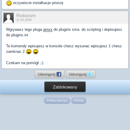
oczywiscie instalkacje proszę
Rubasze
11.04.2009
Wgrywasz tego pluga
amxx
do plugins sma. do scripting i dopisujesz
do plugins.ini
Te komendy wpisujesz w konsole chesz wysunac wpisujesz 1 chesz
zamknac 2
Czekam na pomógł ;-)
Udostępnij
Udostępnij
Zablokowany
Pełna wersja
Polski