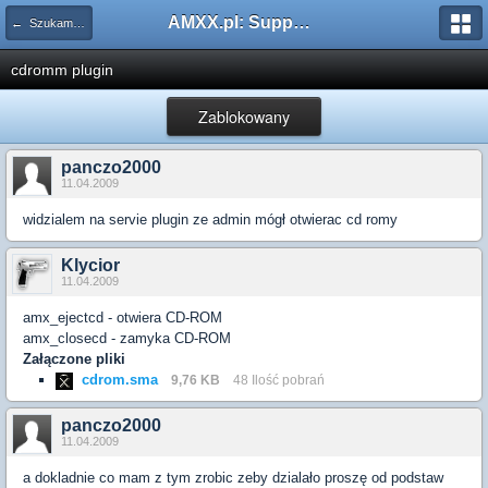
AMXX.pl: Support AMX Mod X i SourceMod
← Szukam pluginu
cdromm plugin
Zablokowany
panczo2000
11.04.2009
widzialem na servie plugin ze admin mógł otwierac cd romy
Klycior
11.04.2009
amx_ejectcd - otwiera CD-ROM
amx_closecd - zamyka CD-ROM
Załączone pliki
cdrom.sma
9,76 KB
48 Ilość pobrań
panczo2000
11.04.2009
a dokladnie co mam z tym zrobic zeby dzialało proszę od podstaw