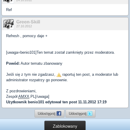
24.10.2012
Ref
Green Skill
27.10.2012
Refresh , pomocy daje +
[uwaga=benio101]Ten temat został zamknięty przez moderatora.
Powód:
Autor tematu zbanowany
Jeśli się z tym nie zgadzasz,
raportuj ten post, a moderator lub
administrator rozpatrzy go ponownie.
Z pozdrowieniami,
Zespół
AMXX
.PL[/uwaga]
Użytkownik
benio101
edytował ten post 11.11.2012 17:19
Udostępnij
Udostępnij
Zablokowany