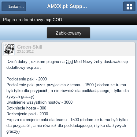
AMXX.pl: Support AMX Mod X i SourceMod
← Szukam pluginu
Plugin na dodatkowy exp COD
Zablokowany
Green Skill
23.10.2012
Dzień dobry , szukam pluginu na
Cod
Mod Nowy żeby dostawało się
dodatkowy exp za ;
Podłożenie paki - 2000
Podłożenie paki przez przyjaciela z teamu - 1500 ( dodam ze tu ma
być tylko dla przyjaciół , a nie również dla podkładającego, i tylko dla
żywych graczy)
Uwolnienie wszystkich hostów - 3000
Dotknięcie hosta - 300
Rozbrojenie paki - 2000
Exp za rozbrojenie paki dla teamu - 1500 (dodam ze tu ma być tylko
dla przyjaciół , a nie również dla podkładającego, i tylko dla żywych
graczy)