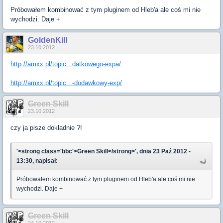
Próbowałem kombinować z tym pluginem od Hleb'a ale coś mi nie
wychodzi. Daje +
GoldenKill
23.10.2012
http://amxx.pl/topic...datkowego-expa/
http://amxx.pl/topic...-dodawkowy-exp/
Green Skill
23.10.2012
czy ja pisze dokladnie ?!
'<strong class='bbc'>Green Skill</strong>', dnia 23 Paź 2012 -
13:30, napisał:
Próbowałem kombinować z tym pluginem od Hleb'a ale coś mi nie
wychodzi. Daje +
Green Skill