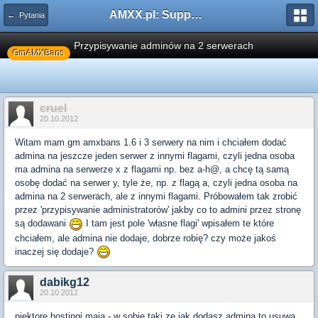
AMXX.pl: Support AMX Mod X i SourceMod
← Pytania
Przypisywanie adminów na 2 serwerach
GmAMXBans
cruel
20.10.2012
Witam mam gm amxbans 1.6 i 3 serwery na nim i chciałem dodać
admina na jeszcze jeden serwer z innymi flagami, czyli jedna osoba
ma admina na serwerze x z flagami np. bez a-h@, a chcę tą samą
osobę dodać na serwer y, tyle że, np. z flagą a, czyli jedna osoba na
admina na 2 serwerach, ale z innymi flagami. Próbowałem tak zrobić
przez 'przypisywanie administratorów' jakby co to admini przez stronę
są dodawani
I tam jest pole 'własne flagi' wpisałem te które
chciałem, ale admina nie dodaje, dobrze robię? czy może jakoś
inaczej się dodaje?
dabikg12
20.10.2012
niektore hostingi maja - w sobie taki ze jak dodasz admina to usuwa