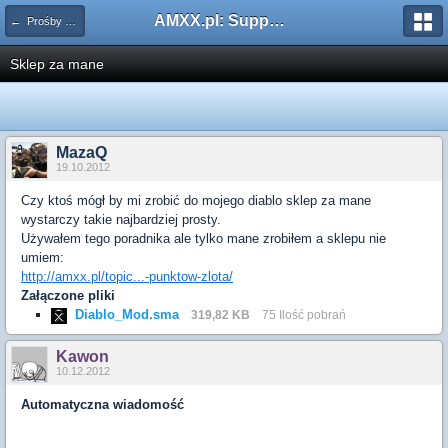
AMXX.pl: Support AMX Mod X i SourceMod
← Prośby o modyfikacje
Sklep za mane
MazaQ
19.10.2012
Czy ktoś mógł by mi zrobić do mojego diablo sklep za mane
wystarczy takie najbardziej prosty.
Używałem tego poradnika ale tylko mane zrobiłem a sklepu nie
umiem:
http://amxx.pl/topic...-punktow-zlota/
Załączone pliki
Diablo_Mod.sma
319,82 KB
75 Ilość pobrań
Kawon
10.12.2012
Automatyczna wiadomość