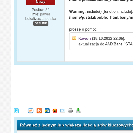
Nowy
Postów:
32
Warning
: include() [
function.include
]
Imię:
paweł
/home/justskil/public_html/bany/i
Lokalizacja:
polska
OFFLINE
proszę o pomoc
Kawon
(18.10.2012 22:06):
aktualizacja do
AMXBans "STAB
Również z jednym lub większą ilością słów kluczowych