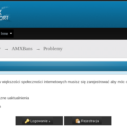
Inne
y
→
AMXBans
→
Problemy
 większości społeczności internetowych musisz się zarejestrować aby móc od
zne uaktualnienia
h