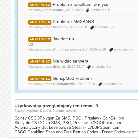
Problem z tabelkami w mysql
AMXBANS 5.X
Napisany przez
wojtu1
, 08.05.2023
amxbans 5.x
Problem z AMXBANS
AMXBANS 5.X
Napisany przez
Majster02
, 07.12.2018
amxbans 5.x
Jak dac ub
AMXBANS 5.X
UB
Napisany przez
Admin serwera cs 1.6
, 06.09.2018
amxbans 5.x
Nie widac serwera.
AMXBANS 5.X
Napisany przez
dr0p_er
, 22.10.2017
amxbans 5.x
GunxpMod Problem
AMXBANS 5.X
Napisany przez
OldShadowPL
, 22.12.2016
amxbans 5.x
Użytkownicy przeglądający ten temat: 0
0 użytkowników, 0 gości, 0 anonimowych
Coinsy CSGOPolygon Za SMS, PSC , Przelew - CoinSell.pro
Skiny do CS:GO za SMS, PSC, Przelew - CSGOPaka.com
Automatyczny Bot Levelowania Steam - LVLUPSteam.com
CSGO Gambling Sites and Free Betting Codes - DreamCodes.gg
💸 