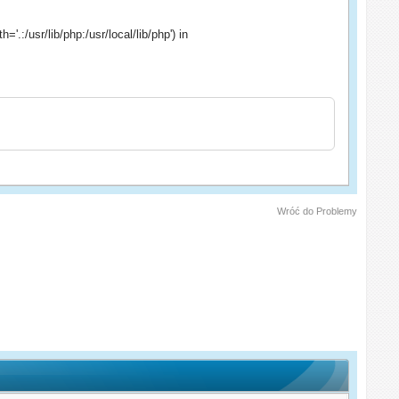
h='.:/usr/lib/php:/usr/local/lib/php') in
Wróć do Problemy