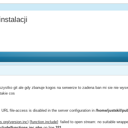
nstalacji
zystko git ale gdy zbanuje kogos na serwerze to zadena ban mi sie nie wys
takie cos
: URL file-access is disabled in the server configuration in
/home/justskil/pu
.org/version.inc
) [
function.include
]: failed to open stream: no suitable wrapp
nclude/functions.inc.php
on line
321