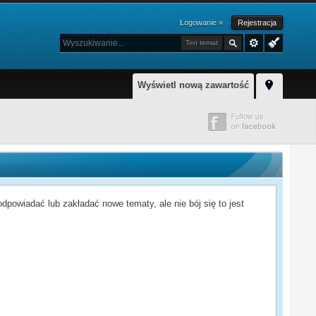
Logowanie »
Rejestracja
Ten temat
Wyświetl nową zawartość
powiadać lub zakładać nowe tematy, ale nie bój się to jest