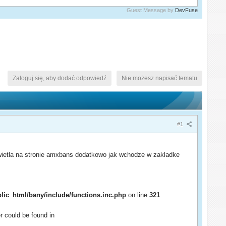
Guest Message by
DevFuse
Zaloguj się, aby dodać odpowiedź
Nie możesz napisać tematu
#1
wietla na stronie amxbans dodatkowo jak wchodze w zakladke
blic_html/bany/include/functions.inc.php
on line
321
er could be found in