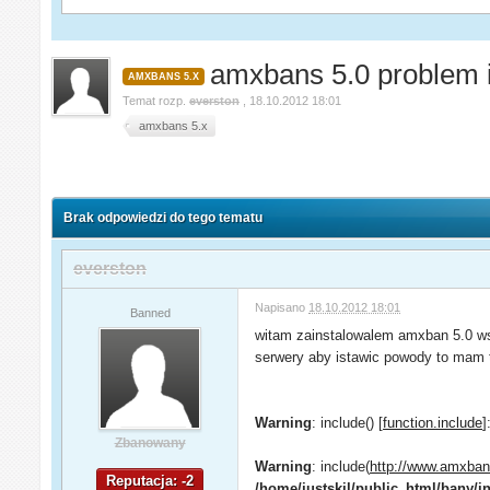
amxbans 5.0 problem i
AMXBANS 5.X
Temat rozp.
everston
,
18.10.2012 18:01
amxbans 5.x
Brak odpowiedzi do tego tematu
everston
Napisano
18.10.2012 18:01
Banned
witam zainstalowalem amxban 5.0 ws
serwery aby istawic powody to mam 
Warning
: include() [
function.include
]
Zbanowany
Warning
: include(
http://www.amxbans
Reputacja: -2
/home/justskil/public_html/bany/i