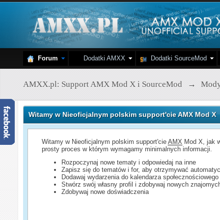
Forum
Dodatki AMXX
Dodatki SourceMod
AMXX.pl: Support AMX Mod X i SourceMod
→
Mod
Witamy w Nieoficjalnym polskim support'cie AMX Mod X
Witamy w Nieoficjalnym polskim support'cie
AMX
Mod X, jak w
prosty proces w którym wymagamy minimalnych informacji.
Rozpoczynaj nowe tematy i odpowiedaj na inne
Zapisz się do tematów i for, aby otrzymywać automatyc
Dodawaj wydarzenia do kalendarza społecznościowego
Stwórz swój własny profil i zdobywaj nowych znajomyc
Zdobywaj nowe doświadczenia