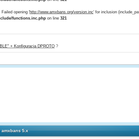
: Failed opening '
http://www.amxbans.org/version.inc
' for inclusion (include_pat
nclude/functions.inc.php
on line
321
LE" + Konfiguracja DPROTO
?
: amxbans 5.x