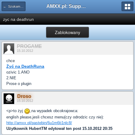
AMXX.pl: Support AMX Mod X i SourceMod
← Szukam pluginu
zyc na deathrun
Zablokowany
PROGAME
15.10.2012
chce
Żyć na DeathRuna
ozivic 1.ANO
2.NIE
Prose o plugin
Droso
15.10.2012
<p>to żyj
,na wypadek obcokrajowca:
english please,jesli chcesz menu(czy odrodzic czy nie):
http://amxx.pl/pastebin/6u1m6ti1nlc8/
Użytkownik
HubertTM
edytował ten post 15.10.2012 20:35