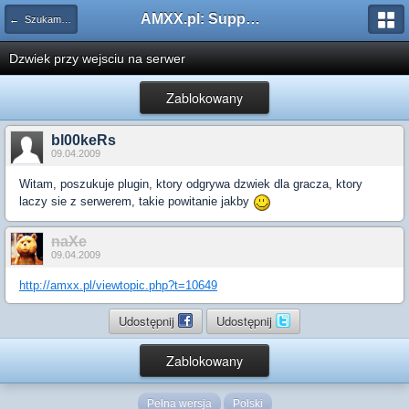
AMXX.pl: Support AMX Mod X i SourceMod
← Szukam pluginu
Dzwiek przy wejsciu na serwer
Zablokowany
bl00keRs
09.04.2009
Witam, poszukuje plugin, ktory odgrywa dzwiek dla gracza, ktory
laczy sie z serwerem, takie powitanie jakby
naXe
09.04.2009
http://amxx.pl/viewtopic.php?t=10649
Udostępnij
Udostępnij
Zablokowany
Pełna wersja
Polski