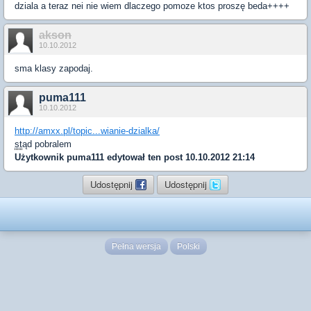
dziala a teraz nei nie wiem dlaczego pomoze ktos proszę beda++++
akson
10.10.2012
sma klasy zapodaj.
puma111
10.10.2012
http://amxx.pl/topic...wianie-dzialka/
st
ąd pobralem
Użytkownik
puma111
edytował ten post 10.10.2012 21:14
Udostępnij
Udostępnij
Pełna wersja
Polski