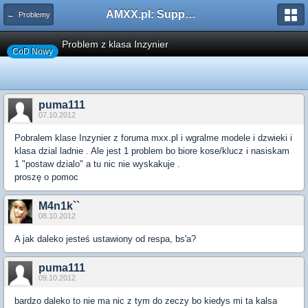
AMXX.pl: Support AMX Mod X i SourceMod
← Problemy
Problem z klasa Inzynier
CoD Nowy
puma111
07.10.2012
Pobralem klase Inzynier z foruma mxx.pl i wgralme modele i dzwieki i
klasa dzial ladnie . Ale jest 1 problem bo biore kose/klucz i nasiskam
1 "postaw dzialo" a tu nic nie wyskakuje .
proszę o pomoc
M4n1k``
08.10.2012
A jak daleko jesteś ustawiony od respa, bs'a?
puma111
09.10.2012
bardzo daleko to nie ma nic z tym do zeczy bo kiedys mi ta kalsa