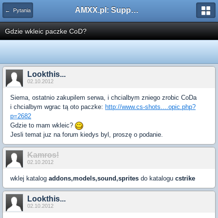
AMXX.pl: Support AMX Mod X i SourceMod
← Pytania
Gdzie wkleic paczke CoD?
Lookthis...
02.10.2012
Siema, ostatnio zakupilem serwa, i chcialbym zniego zrobic CoDa
i chcialbym wgrac tą oto paczke:
http://www.cs-shots....opic.php?
p=2682
Gdzie to mam wkleic?
Jesli temat juz na forum kiedys byl, proszę o podanie.
Kamros!
02.10.2012
wklej katalog
addons,models,sound,sprites
do katalogu
cstrike
Lookthis...
02.10.2012