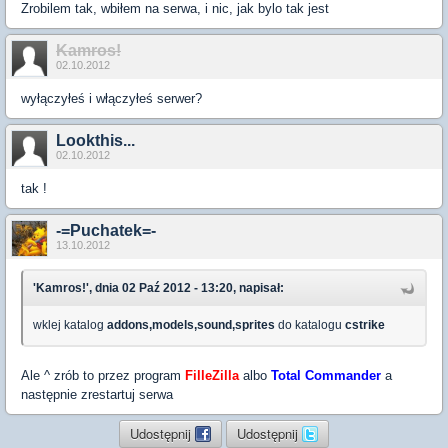
Zrobilem tak, wbiłem na serwa, i nic, jak bylo tak jest
Kamros!
02.10.2012
wyłączyłeś i włączyłeś serwer?
Lookthis...
02.10.2012
tak !
-=Puchatek=-
13.10.2012
'Kamros!', dnia 02 Paź 2012 - 13:20, napisał:
wklej katalog
addons,models,sound,sprites
do katalogu
cstrike
Ale ^ zrób to przez program
FilleZilla
albo
Total Commander
a
następnie zrestartuj serwa
Udostępnij
Udostępnij