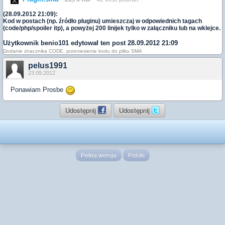
(28.09.2012 21:09):
Kod w postach (np. źródło pluginu) umieszczaj w odpowiednich tagach
(code/php/spoiler itp), a powyżej 200 linijek tylko w załączniku lub na wklejce.
Użytkownik
benio101
edytował ten post 28.09.2012 21:09
Dodanie znacznika CODE, przeniesienie kodu do pliku SMA
pelus1991
23.09.2012
Ponawiam Prosbe
Udostępnij
Udostępnij
Pełna wersja
Polski