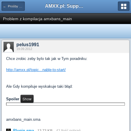
AMXX.pl: Support AMX Mod X i SourceMod
← Prośby o kompilacje pluginów / Problemy z kompilacją
Problem z kompilacja amxbans_main
pelus1991
19.09.2012
Chce zrobic zeby bylo tak jak w Tym poradniku:
http://amxx.pl/topic...nable-to-start/
Ale Gdy kompiluje wyskakuje taki błąd:
Spoiler
amxbans_main.sma
Plugin.sma
13,73 KB
42 Ilość pobrań