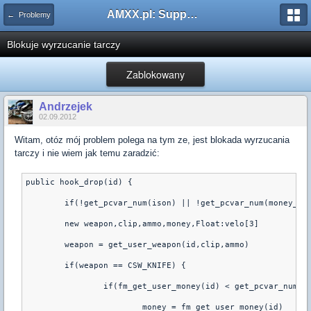
AMXX.pl: Support AMX Mod X i SourceMod
← Problemy
Blokuje wyrzucanie tarczy
Zablokowany
Andrzejek
02.09.2012
Witam, otóz mój problem polega na tym ze, jest blokada wyrzucania
tarczy i nie wiem jak temu zaradzić:
public hook_drop(id) {
	new weapon,clip,ammo,money,Float:velo[3]
	weapon = get_user_weapon(id,clip,ammo)
	if(weapon == CSW_KNIFE) {
		if(fm_get_user_money(id) < get_pcvar_num(m
			money = fm_get_user_money(id)