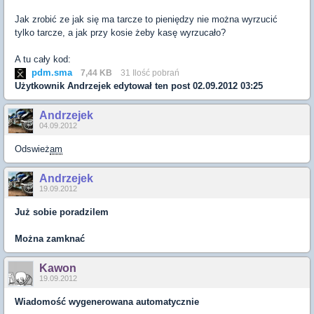
Jak zrobić ze jak się ma tarcze to pieniędzy nie można wyrzucić
tylko tarcze, a jak przy kosie żeby kasę wyrzucało?
A tu cały kod:
pdm.sma
7,44 KB
31 Ilość pobrań
Użytkownik
Andrzejek
edytował ten post 02.09.2012 03:25
Andrzejek
04.09.2012
Odswież
am
Andrzejek
19.09.2012
Już sobie poradzilem
Można zamknać
Kawon
19.09.2012
Wiadomość wygenerowana automatycznie