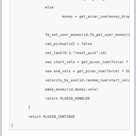
		else
			money = get_pcvar_num(money_drop_a
		fm_set_user_money(id,fm_get_user_money(id)
		can_pickup[id] = false
		set_task(0.3,"reset_pick",id)
		new start_velo = get_pcvar_num(force) * 15
		new end_velo = get_pcvar_num(force) * 50
		velocity_by_aim(id,random_num(start_velo,e
		make_money(id,money,velo)
		return PLUGIN_HANDLED
	}
	return PLUGIN_CONTINUE