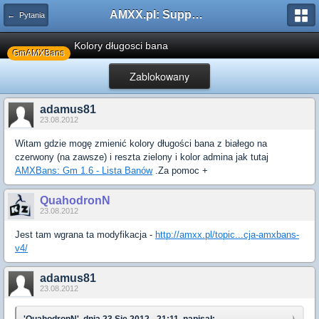
AMXX.pl: Support AMX Mod X i SourceMod
← Pytania
Kolory długosci bana
GmAMXBans
Zablokowany
adamus81
23.08.2012
Witam gdzie mogę zmienić kolory długości bana z białego na
czerwony (na zawsze) i reszta zielony i kolor admina jak tutaj
AMXBans: Gm 1.6 - Lista Banów
.Za pomoc +
QuahodronN
23.08.2012
Jest tam wgrana ta modyfikacja -
http://amxx.pl/topic...cja-amxbans-
v4/
adamus81
23.08.2012