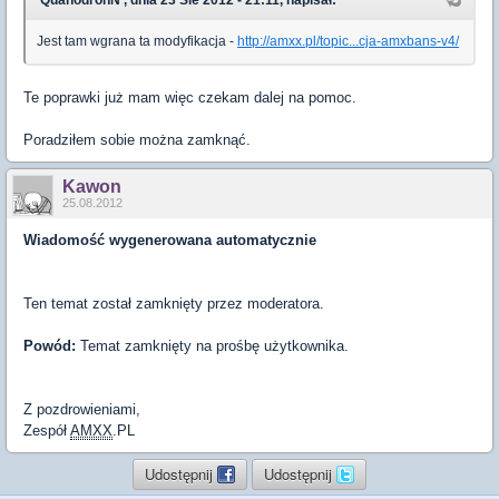
'QuahodronN', dnia 23 Sie 2012 - 21:11, napisał:
Jest tam wgrana ta modyfikacja -
http://amxx.pl/topic...cja-amxbans-v4/
Te poprawki już mam więc czekam dalej na pomoc.
Poradziłem sobie można zamknąć.
Kawon
25.08.2012
Wiadomość wygenerowana automatycznie
Ten temat został zamknięty przez moderatora.
Powód:
Temat zamknięty na prośbę użytkownika.
Z pozdrowieniami,
Zespół
AMXX
.PL
Udostępnij
Udostępnij