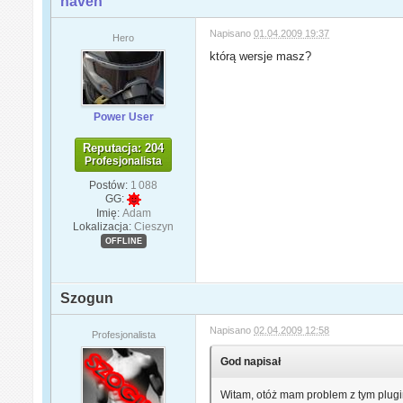
naven
Napisano
01.04.2009 19:37
Hero
którą wersje masz?
Power User
Reputacja: 204
Profesjonalista
Postów:
1 088
GG:
Imię:
Adam
Lokalizacja:
Cieszyn
OFFLINE
Szogun
Napisano
02.04.2009 12:58
Profesjonalista
God napisał
Witam, otóż mam problem z tym plug