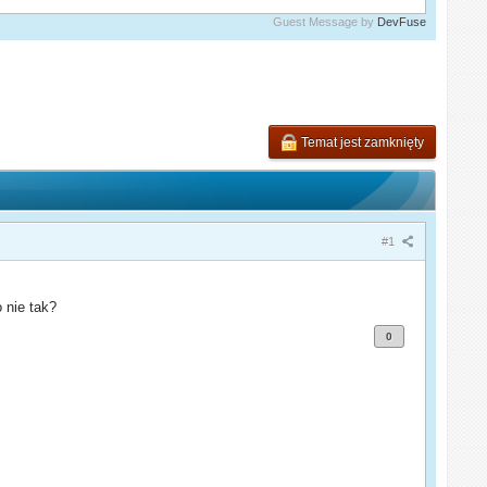
Guest Message by
DevFuse
Temat jest zamknięty
#1
 nie tak?
0