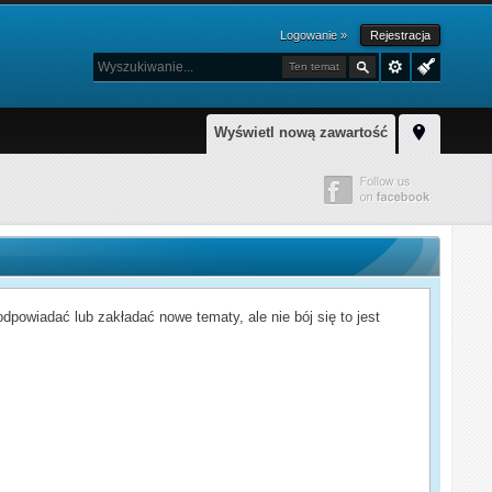
Logowanie »
Rejestracja
Ten temat
Wyświetl nową zawartość
powiadać lub zakładać nowe tematy, ale nie bój się to jest