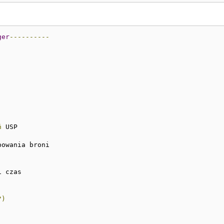
ger
----------
ń
 USP

owania broni

 czas

?)