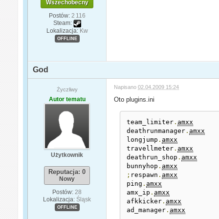
Wszechobecny
Postów:
2 116
Steam:
Lokalizacja:
Kw
OFFLINE
God
Napisano
02.04.2009 15:24
Życzliwy
Autor tematu
Oto plugins.ini
team_limiter
.
amxx
deathrunmanager
.
amxx
longjump
.
amxx
travellmeter
.
amxx
Użytkownik
deathrun_shop
.
amxx
bunnyhop
.
amxx
Reputacja: 0
;
respawn
.
amxx
Nowy
ping
.
amxx
Postów:
28
amx_ip
.
amxx
Lokalizacja:
Śląsk
afkkicker
.
amxx
OFFLINE
ad_manager
.
amxx