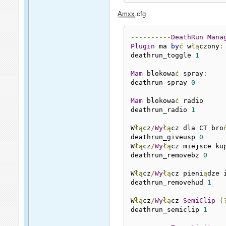
Amxx
.cfg
----------
DeathRun
Mana
Plugin
 ma 
by
ć
 w
łą
czony
:
deathrun_toggle 
1
Mam
 blokowa
ć
 spray
:
deathrun_spray 
0
Mam
 blokowa
ć
 radio

deathrun_radio 
1
W
łą
cz
/
Wy
łą
cz dla CT bro
deathrun_giveusp 
0
W
łą
cz
/
Wy
łą
cz miejsce kup
deathrun_removebz 
0
W
łą
cz
/
Wy
łą
cz pieni
ą
dze i
deathrun_removehud 
1
W
łą
cz
/
Wy
łą
cz 
SemiClip
(
deathrun_semiclip 
1