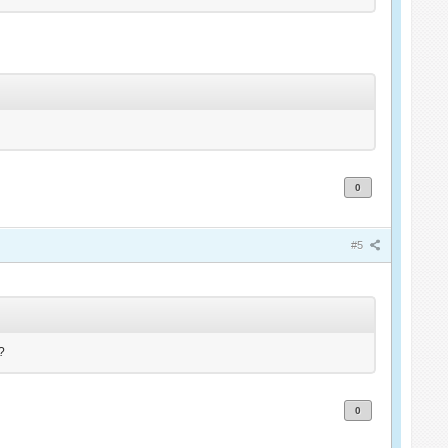
0
#5
?
0