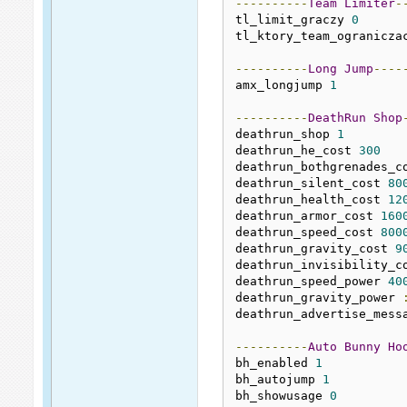
----------
Team
Limiter
-
tl_limit_graczy 
0
tl_ktory_team_ogranicza
----------
Long
Jump
----
amx_longjump 
1
----------
DeathRun
Shop
deathrun_shop 
1
deathrun_he_cost 
300
deathrun_bothgrenades_c
deathrun_silent_cost 
80
deathrun_health_cost 
12
deathrun_armor_cost 
160
deathrun_speed_cost 
800
deathrun_gravity_cost 
9
deathrun_invisibility_c
deathrun_speed_power 
40
deathrun_gravity_power 
deathrun_advertise_mess
----------
Auto
Bunny
Ho
bh_enabled 
1
bh_autojump 
1
bh_showusage 
0