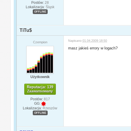
Postów:
28
Lokalizacja:
Śląsk
OFFLINE
TiTu$
Napisano
01.04.2009 18:50
Czempion
masz jakieś errory w logach?
Użytkownik
Reputacja: 139
Zaawansowany
Postów:
817
GG:
Lokalizacja:
Rzeszów
OFFLINE