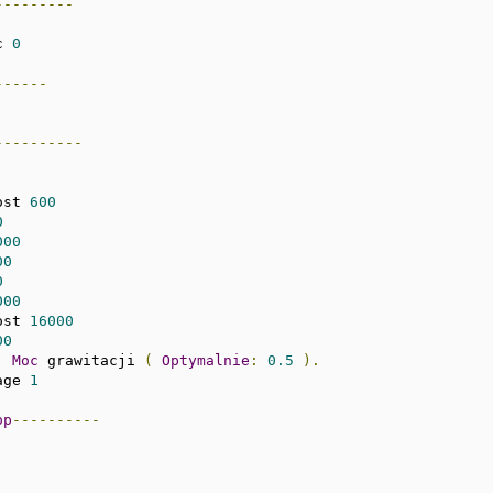
---------
c 
0
------
----------
ost 
600
0
000
00
0
000
ost 
16000
00
:
Moc
 grawitacji 
(
Optymalnie
:
0.5
).
age 
1
op
----------