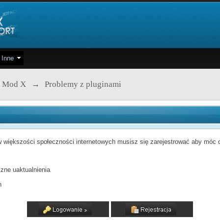
Inne
 Mod X
→
Problemy z pluginami
 większości społeczności internetowych musisz się zarejestrować aby móc od
zne uaktualnienia
h