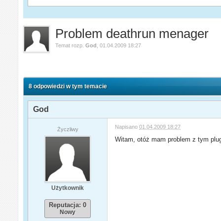
Problem deathrun menager
Temat rozp.
God
,
01.04.2009 18:27
8 odpowiedzi w tym temacie
God
Napisano
01.04.2009 18:27
Życzliwy
Witam, otóż mam problem z tym plu
Użytkownik
Reputacja: 0
Nowy