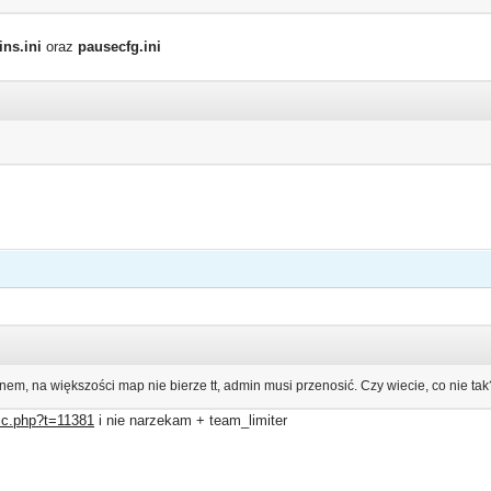
ins.ini
oraz
pausecfg.ini
em, na większości map nie bierze tt, admin musi przenosić. Czy wiecie, co nie tak
pic.php?t=11381
i nie narzekam + team_limiter