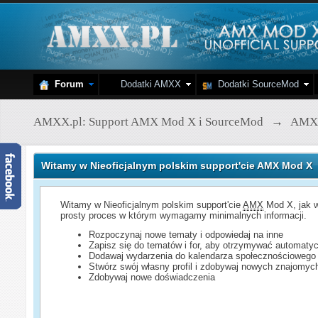
Forum
Dodatki AMXX
Dodatki SourceMod
AMXX.pl: Support AMX Mod X i SourceMod
→
AMX
Witamy w Nieoficjalnym polskim support'cie AMX Mod X
Witamy w Nieoficjalnym polskim support'cie
AMX
Mod X, jak w
prosty proces w którym wymagamy minimalnych informacji.
Rozpoczynaj nowe tematy i odpowiedaj na inne
Zapisz się do tematów i for, aby otrzymywać automatyc
Dodawaj wydarzenia do kalendarza społecznościowego
Stwórz swój własny profil i zdobywaj nowych znajomyc
Zdobywaj nowe doświadczenia