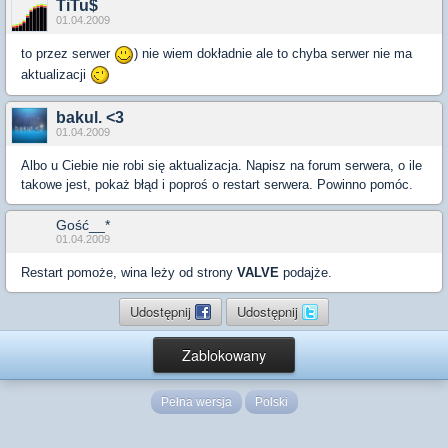
TiTu$
01.04.2009
to przez serwer
) nie wiem dokładnie ale to chyba serwer nie ma
aktualizacji
bakul. <3
01.04.2009
Albo u Ciebie nie robi się aktualizacja. Napisz na forum serwera, o ile
takowe jest, pokaż błąd i poproś o restart serwera. Powinno pomóc.
Gość__*
01.04.2009
Restart pomoże, wina leży od strony
VALVE
podajże.
Udostępnij
Udostępnij
Zablokowany
Pełna wersja
Polski