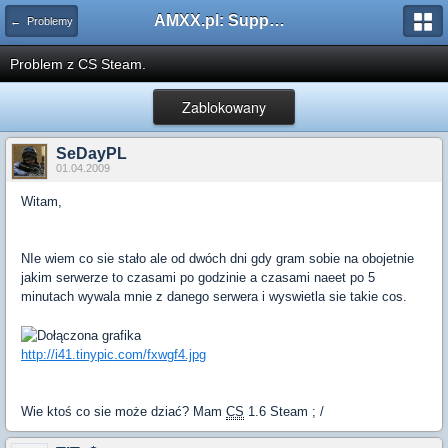
AMXX.pl: Support AMX Mod X i SourceMod
← Problemy
Problem z CS Steam.
Zablokowany
SeDayPL
01.04.2009
Witam,
NIe wiem co sie stało ale od dwóch dni gdy gram sobie na obojetnie
jakim serwerze to czasami po godzinie a czasami naeet po 5
minutach wywala mnie z danego serwera i wyswietla sie takie cos.
http://i41.tinypic.com/fxwgf4.jpg
Wie ktoś co sie może dziać? Mam
CS
1.6 Steam ; /