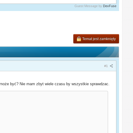
Guest Message by
DevFuse
Temat jest zamknięty
#1
to może być? Nie mam zbyt wiele czasu by wszystkie sprawdzac.