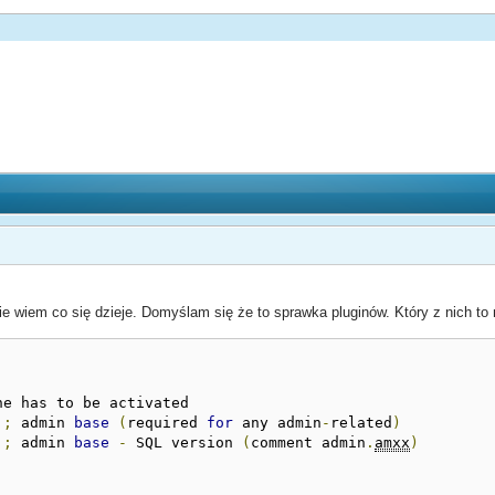
Nie wiem co się dzieje. Domyślam się że to sprawka pluginów. Który z nich 
ne has to be activated

;
 admin 
base
(
required 
for
 any admin
-
related
)
;
 admin 
base
-
 SQL version 
(
comment admin
.
amxx
)