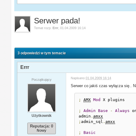
Serwer pada!
Temat rozp.
Errr
,
01.04.2009 16:14
3 odpowiedzi w tym temacie
Errr
Napisano
01.04.2009 16:14
Początkujący
Serwer co jakiś czas wyłącza się.. 
;
AMX
Mod
 X plugins

;
Admin
Base
-
Always
 o
Użytkownik
admin
.
amxx
;
admin_sql
.
amxx
Reputacja: 0
Nowy
;
Basic