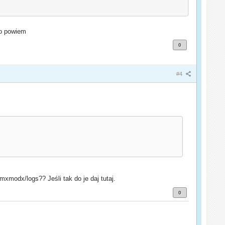
to powiem
0
#4
mxmodx/logs?? Jeśli tak do je daj tutaj.
0