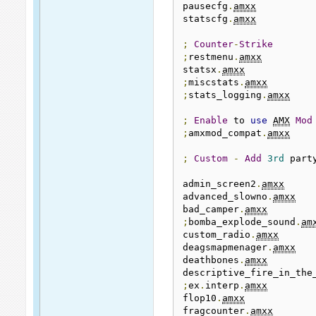
pausecfg
.
amxx
statscfg
.
amxx
;
Counter
-
Strike
;
restmenu
.
amxx
statsx
.
amxx
;
miscstats
.
amxx
;
stats_logging
.
amxx
;
Enable
 to 
use
AMX
Mod
;
amxmod_compat
.
amxx
;
Custom
-
Add
3rd
 part
admin_screen2
.
amxx
advanced_slowno
.
amxx
bad_camper
.
amxx
;
bomba_explode_sound
.
am
custom_radio
.
amxx
deagsmapmenager
.
amxx
deathbones
.
amxx
descriptive_fire_in_the
;
ex
.
interp
.
amxx
flop10
.
amxx
fragcounter
.
amxx