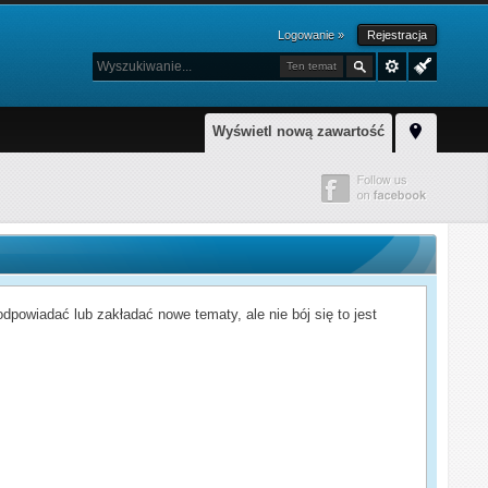
Logowanie »
Rejestracja
Ten temat
Wyświetl nową zawartość
powiadać lub zakładać nowe tematy, ale nie bój się to jest