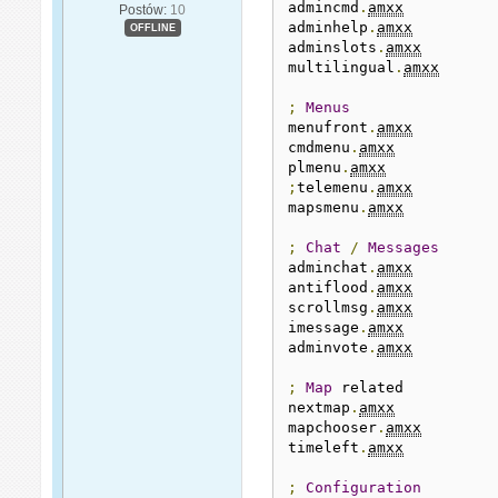
admincmd
.
amxx
Postów:
10
adminhelp
.
amxx
OFFLINE
adminslots
.
amxx
multilingual
.
amxx
;
Menus
menufront
.
amxx
cmdmenu
.
amxx
plmenu
.
amxx
;
telemenu
.
amxx
mapsmenu
.
amxx
;
Chat
/
Messages
adminchat
.
amxx
antiflood
.
amxx
scrollmsg
.
amxx
imessage
.
amxx
adminvote
.
amxx
;
Map
 related

nextmap
.
amxx
mapchooser
.
amxx
timeleft
.
amxx
;
Configuration