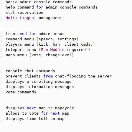
;
 basic admin console commands

;
 help command 
for
 admin console commands

;
 slot reservation

;
Multi
-
Lingual
 management

;
 front
-
end
for
 admin menus

;
 command menu 
(
speech
,
 settings
)
;
 players menu 
(
kick
,
 ban
,
 client cmds
.)
;
 teleport menu 
(
Fun
Module
 required
!)
;
 maps menu 
(
vote
,
 changelevel
)
;
 console chat commands

;
 prevent clients 
from
 chat
-
flooding the server

;
 displays a scrolling message

;
 displays information messages

;
 vote commands

;
 displays 
next
 map 
in
 mapcycle

;
 allows to vote 
for
next
 map

;
 displays time left on map
