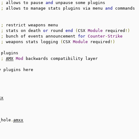
;
 allows to pause 
and
 unpause some plugins

;
 allows to manage stats plugins via menu 
and
 commands

;
 restrict weapons menu

;
 stats on death 
or
 round 
end
(
CSX 
Module
 required
!)
;
 bunch of events announcement 
for
Counter
-
Strike
;
 weapons stats logging 
(
CSX 
Module
 required
!)
;
AMX
Mod
 backwards compatibility layer

y plugins here

xx
_hole
.
amxx