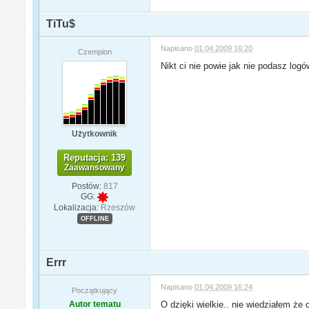
TiTu$
Napisano
01.04.2009 16:20
Czempion
Nikt ci nie powie jak nie podasz log
Użytkownik
Reputacja: 139
Zaawansowany
Postów:
817
GG:
Lokalizacja:
Rzeszów
OFFLINE
Errr
Napisano
01.04.2009 16:24
Początkujący
Autor tematu
O dzięki wielkie.. nie wiedziałem że 