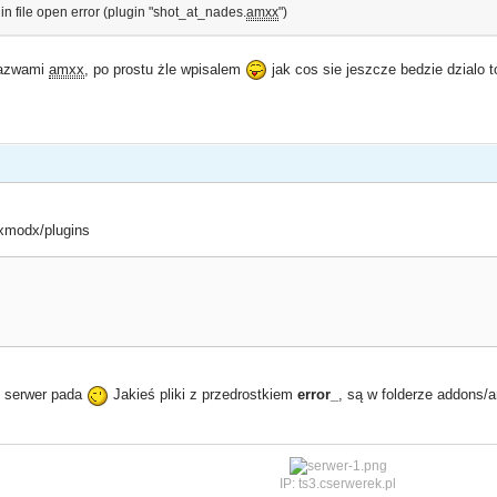
gin file open error (plugin "shot_at_nades.
amxx
")
nazwami
amxx
, po prostu żle wpisalem
jak cos sie jeszcze bedzie dzialo 
xmodx/plugins
y serwer pada
Jakieś pliki z przedrostkiem
error_
, są w folderze addons/a
IP: ts3.cserwerek.pl