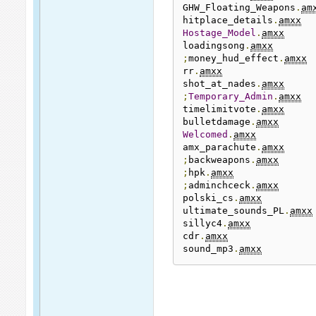
GHW_Floating_Weapons
.
am
hitplace_details
.
amxx
Hostage_Model
.
amxx
loadingsong
.
amxx
;
money_hud_effect
.
amxx
rr
.
amxx
shot_at_nades
.
amxx
;
Temporary_Admin
.
amxx
timelimitvote
.
amxx
bulletdamage
.
amxx
Welcomed
.
amxx
amx_parachute
.
amxx
;
backweapons
.
amxx
;
hpk
.
amxx
;
adminchceck
.
amxx
polski_cs
.
amxx
ultimate_sounds_PL
.
amxx
sillyc4
.
amxx
cdr
.
amxx
sound_mp3
.
amxx