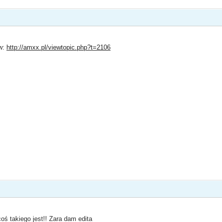
ów:
http://amxx.pl/viewtopic.php?t=2106
coś takiego jest!! Zara dam edita