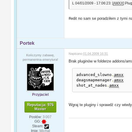
L 04/01/2009 - 17:06:23: [
AMXX
] Plu
#edit no sam se poradziłem z tymi 
Portek
Napisano
01.04.2009 16:31
Kończymy zabawę,
permanentna emerytura!
Brak pluginów w folderze addons/am
advanced_slowno
.
amxx
deagsmapmenager
.
amxx
shot_at_nades
.
amxx
Przyjaciel
Reputacja: 976
Wgraj te pluginy i sprawdź czy wted
Master
Postów:
3 007
GG:
Steam:
Imię:
Michał