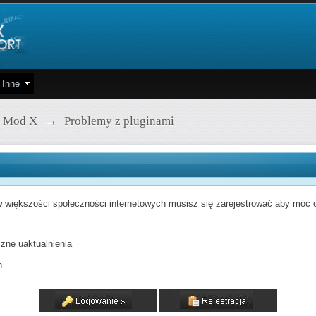
Inne
 Mod X
→
Problemy z pluginami
 większości społeczności internetowych musisz się zarejestrować aby móc od
zne uaktualnienia
h