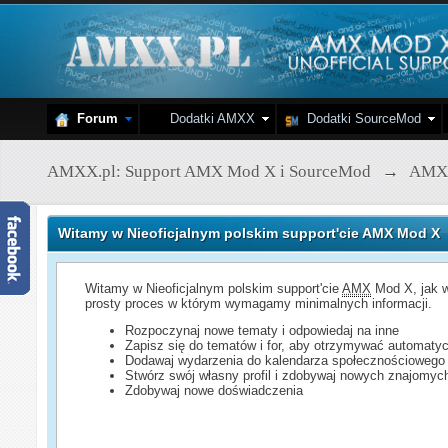
Forum
Dodatki AMXX
Dodatki SourceMod
AMXX.pl: Support AMX Mod X i SourceMod
→
AMX
Witamy w Nieoficjalnym polskim support'cie AMX Mod X
Witamy w Nieoficjalnym polskim support'cie
AMX
Mod X, jak w
prosty proces w którym wymagamy minimalnych informacji.
Rozpoczynaj nowe tematy i odpowiedaj na inne
Zapisz się do tematów i for, aby otrzymywać automatyc
Dodawaj wydarzenia do kalendarza społecznościowego
Stwórz swój własny profil i zdobywaj nowych znajomyc
Zdobywaj nowe doświadczenia