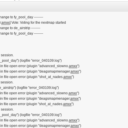
hange to fy_pool_day --------
.
amxx
] Vote: Voting for the nextmap started
ange to de_airstrip --------
hange to fy_pool_day --------
r session.
y_pool_day") (logfile "error_040109.log")
gin file open error (plugin "advanced_slowno.
amxx
")
gin file open error (plugin "deagsmapmenager.
amxx
")
gin file open error (plugin "shot_at_nades.
amxx
")
r session.
_airstrip") (logfile "error_040109.log")
gin file open error (plugin "advanced_slowno.
amxx
")
gin file open error (plugin "deagsmapmenager.
amxx
")
gin file open error (plugin "shot_at_nades.
amxx
")
r session.
y_pool_day") (logfile "error_040109.log")
gin file open error (plugin "advanced_slowno.
amxx
")
gin file open error (plugin "deagsmapmenager.
amxx
")