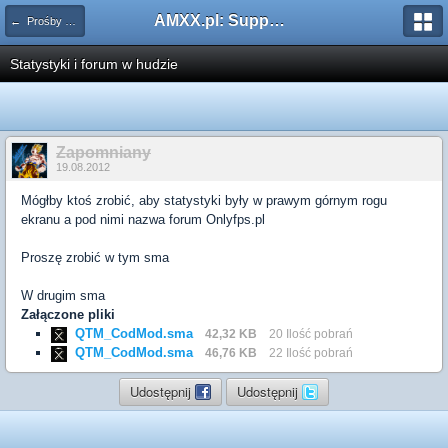
AMXX.pl: Support AMX Mod X i SourceMod
← Prośby o modyfikacje silników/klas/perków
Statystyki i forum w hudzie
Zapomniany
19.08.2012
Mógłby ktoś zrobić, aby statystyki były w prawym górnym rogu
ekranu a pod nimi nazwa forum Onlyfps.pl
Proszę zrobić w tym sma
W drugim sma
Załączone pliki
QTM_CodMod.sma
42,32 KB
20 Ilość pobrań
QTM_CodMod.sma
46,76 KB
22 Ilość pobrań
Udostępnij
Udostępnij