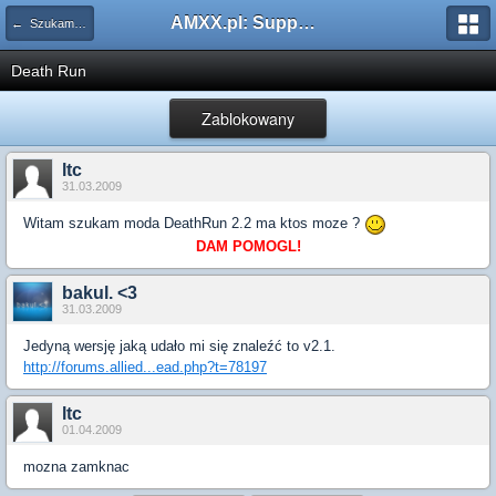
AMXX.pl: Support AMX Mod X i SourceMod
← Szukam pluginu
Death Run
Zablokowany
ltc
31.03.2009
Witam szukam moda DeathRun 2.2 ma ktos moze ?
DAM POMOGL!
bakul. <3
31.03.2009
Jedyną wersję jaką udało mi się znaleźć to v2.1.
http://forums.allied...ead.php?t=78197
ltc
01.04.2009
mozna zamknac