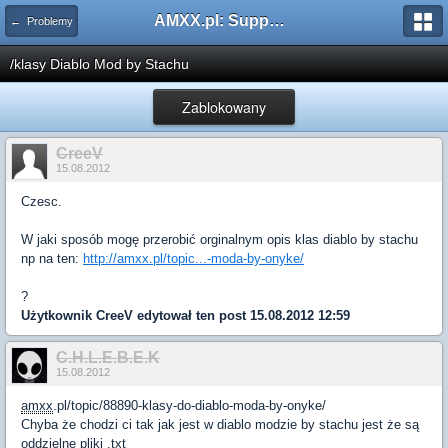
AMXX.pl: Support AMX Mod X i SourceMod
← Problemy
/klasy Diablo Mod by Stachu
Zablokowany
CreeV
15.08.2012
Czesc.
W jaki sposób mogę przerobić orginalnym opis klas diablo by stachu
np na ten:
http://amxx.pl/topic...-moda-by-onyke/
?
Użytkownik
CreeV
edytował ten post 15.08.2012 12:59
C.H.L.E.B.E.K
15.08.2012
amxx
.pl/topic/88890-klasy-do-diablo-moda-by-onyke/
Chyba że chodzi ci tak jak jest w diablo modzie by stachu jest że są
oddzielne pliki .txt