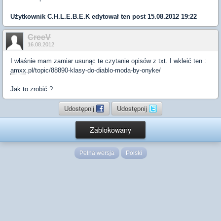
Użytkownik
C.H.L.E.B.E.K
edytował ten post 15.08.2012 19:22
CreeV
16.08.2012
I właśnie mam zamiar usunąc te czytanie opisów z txt. I wkleić ten :
amxx
.pl/topic/88890-klasy-do-diablo-moda-by-onyke/
Jak to zrobić ?
Udostępnij
Udostępnij
Zablokowany
Pełna wersja
Polski