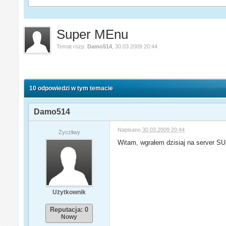
Super MEnu
Temat rozp.
Damo514
,
30.03.2009 20:44
10 odpowiedzi w tym temacie
Damo514
Napisano
30.03.2009 20:44
Życzliwy
Witam, wgrałem dzisiaj na server S
Użytkownik
Reputacja: 0
Nowy