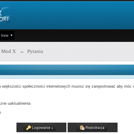
Inne
 Mod X
→
Pytania
 większości społeczności internetowych musisz się zarejestrować aby móc od
zne uaktualnienia
h