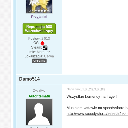
Przyjaciel
Reputacja: 588
Wszechwiedzący
Postów:
2 013
GG:
Steam:
Imię:
Mateusz
Lokalizacja:
Cz-wa
OFFLINE
Damo514
Napisano
31.03.2009 06:08
Życzliwy
Autor tematu
Wszystkie komendy na flage H
Musiałem wstawic na speedyshare bo
http://www.speedysha.../368693480.