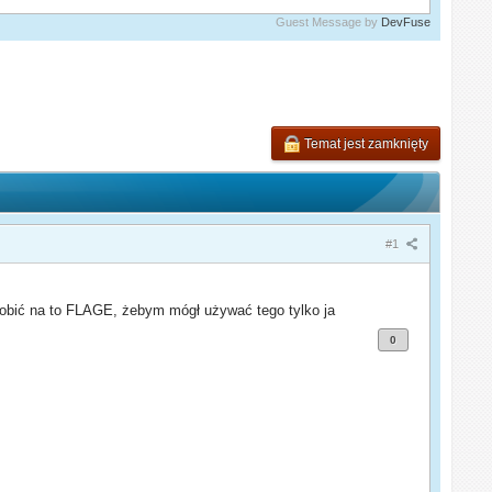
Guest Message by
DevFuse
Temat jest zamknięty
#1
robić na to FLAGE, żebym mógł używać tego tylko ja
0