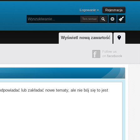
Logowanie »
Rejestracja
Ten temat
Wyświetl nową zawartość
powiadać lub zakładać nowe tematy, ale nie bój się to jest