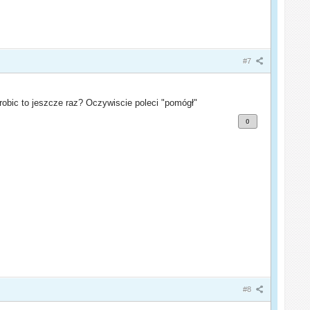
#7
obic to jeszcze raz? Oczywiscie poleci "pomógł"
0
#8