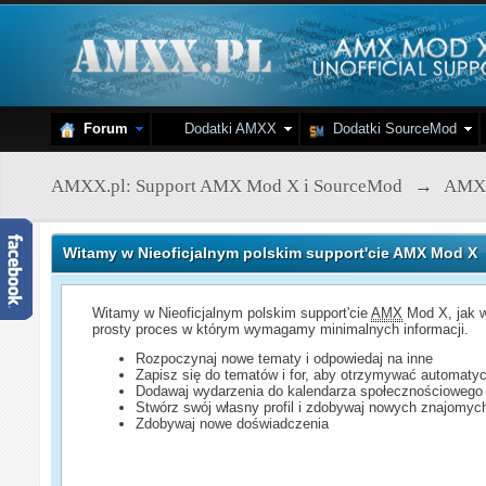
Forum
Dodatki AMXX
Dodatki SourceMod
AMXX.pl: Support AMX Mod X i SourceMod
→
AMX
Witamy w Nieoficjalnym polskim support'cie AMX Mod X
Witamy w Nieoficjalnym polskim support'cie
AMX
Mod X, jak w
prosty proces w którym wymagamy minimalnych informacji.
Rozpoczynaj nowe tematy i odpowiedaj na inne
Zapisz się do tematów i for, aby otrzymywać automatyc
Dodawaj wydarzenia do kalendarza społecznościowego
Stwórz swój własny profil i zdobywaj nowych znajomyc
Zdobywaj nowe doświadczenia