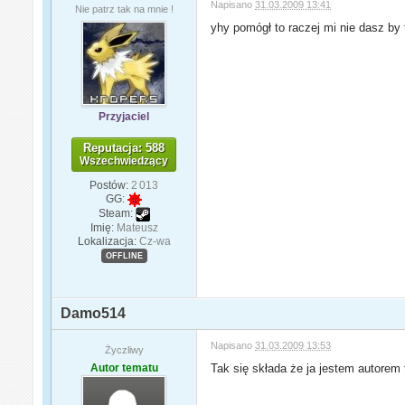
Napisano
31.03.2009 13:41
Nie patrz tak na mnie !
yhy pomógł to raczej mi nie dasz by
Przyjaciel
Reputacja: 588
Wszechwiedzący
Postów:
2 013
GG:
Steam:
Imię:
Mateusz
Lokalizacja:
Cz-wa
OFFLINE
Damo514
Napisano
31.03.2009 13:53
Życzliwy
Autor tematu
Tak się składa że ja jestem autorem