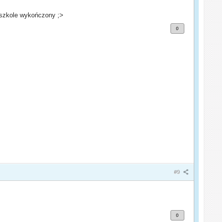
o szkole wykończony ;>
0
#9
0