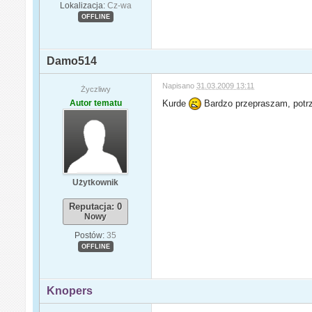
Lokalizacja:
Cz-wa
OFFLINE
Damo514
Napisano
31.03.2009 13:11
Życzliwy
Autor tematu
Kurde
Bardzo przepraszam, potrz
Użytkownik
Reputacja: 0
Nowy
Postów:
35
OFFLINE
Knopers