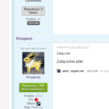
Użytkownik
Reputacja: 0
Nowy
Postów:
35
OFFLINE
Knopers
Napisano
31.03.2009 12:57
Nie patrz tak na mnie !
Załącznik
Załączone pliki
amx_super.rar
165,9 KB
49 Iloś
Przyjaciel
Reputacja: 588
Wszechwiedzący
Postów:
2 013
GG:
Steam:
Imię:
Mateusz