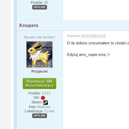
Postów:
35
OFFLINE
Knopers
Napisano
30.03.2009 21:18
Nie patrz tak na mnie !
O ile dobrze zrozumiałem to chodzi
Edytuj amx_super.sma ;>
Przyjaciel
Reputacja: 588
Wszechwiedzący
Postów:
2 013
GG:
Steam:
Imię:
Mateusz
Lokalizacja:
Cz-wa
OFFLINE