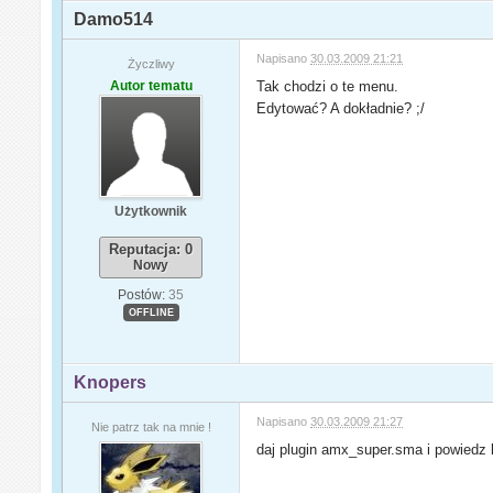
Damo514
Napisano
30.03.2009 21:21
Życzliwy
Autor tematu
Tak chodzi o te menu.
Edytować? A dokładnie? ;/
Użytkownik
Reputacja: 0
Nowy
Postów:
35
OFFLINE
Knopers
Napisano
30.03.2009 21:27
Nie patrz tak na mnie !
daj plugin amx_super.sma i powiedz 