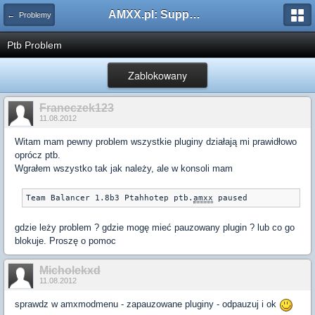
AMXX.pl: Support AMX Mod X i SourceMod
← Problemy
Ptb Problem
Zablokowany
Franeczek123
11.08.2012
Witam mam pewny problem wszystkie pluginy działają mi prawidłowo
oprócz ptb.
Wgrałem wszystko tak jak należy, ale w konsoli mam
Team Balancer 1.8b3 Ptahhotep ptb.
amxx
 paused
gdzie leży problem ? gdzie mogę mieć pauzowany plugin ? lub co go
blokuje. Proszę o pomoc
Micholekxd
11.08.2012
sprawdz w amxmodmenu - zapauzowane pluginy - odpauzuj i ok