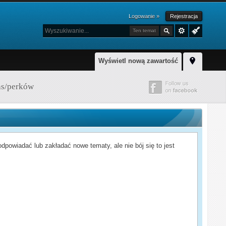
Logowanie »
Rejestracja
Ten temat
Wyświetl nową zawartość
as/perków
powiadać lub zakładać nowe tematy, ale nie bój się to jest