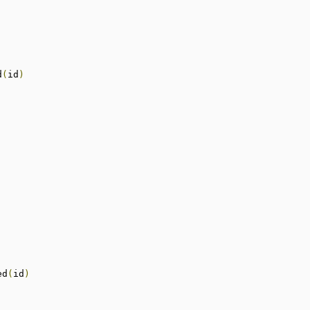
d
(
id
)
;
ed
(
id
)