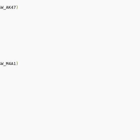
SW_AK47
)
SW_M4A1
)