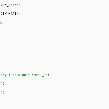
 CSW_AK47
);
 CSW_M4A1
);
e
;
(
"Wybierz Broni"
,
"menu_h"
)
7"
)
1"
)