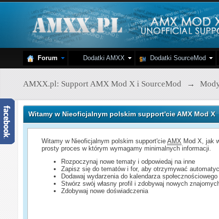
Forum
Dodatki AMXX
Dodatki SourceMod
AMXX.pl: Support AMX Mod X i SourceMod
→
Mod
Witamy w Nieoficjalnym polskim support'cie AMX Mod X
Witamy w Nieoficjalnym polskim support'cie
AMX
Mod X, jak w
prosty proces w którym wymagamy minimalnych informacji.
Rozpoczynaj nowe tematy i odpowiedaj na inne
Zapisz się do tematów i for, aby otrzymywać automatyc
Dodawaj wydarzenia do kalendarza społecznościowego
Stwórz swój własny profil i zdobywaj nowych znajomyc
Zdobywaj nowe doświadczenia