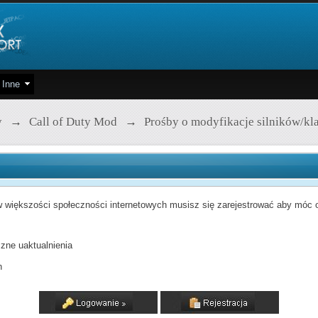
Inne
y
→
Call of Duty Mod
→
Prośby o modyfikacje silników/kl
 większości społeczności internetowych musisz się zarejestrować aby móc od
zne uaktualnienia
h