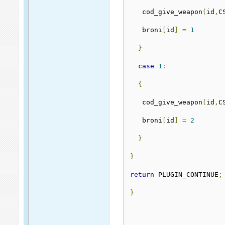
   cod_give_weapon
(
id
,
C
   broni
[
id
]
=
1
}
case
1
:
{
   cod_give_weapon
(
id
,
C
   broni
[
id
]
=
2
}
}
return
 PLUGIN_CONTINUE
;
}