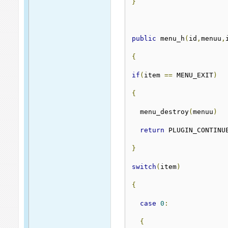
}
public
 menu_h
(
id
,
menuu
,
{
if
(
item 
==
 MENU_EXIT
)
{
  menu_destroy
(
menuu
)
return
 PLUGIN_CONTINU
}
switch
(
item
)
{
case
0
:
{