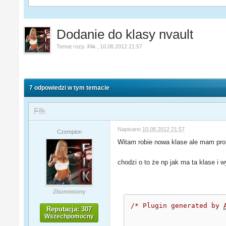
Dodanie do klasy nvault
Temat rozp.
Flk
,
10.08.2012 21:57
7 odpowiedzi w tym temacie
Flk
Napisano
10.08.2012 21:57
Czempion
Witam robie nowa klase ale mam pro
chodzi o to że np jak ma ta klase i
Zbanowany
/* Plugin generated by 
Reputacja: 307
Wszechpomocny