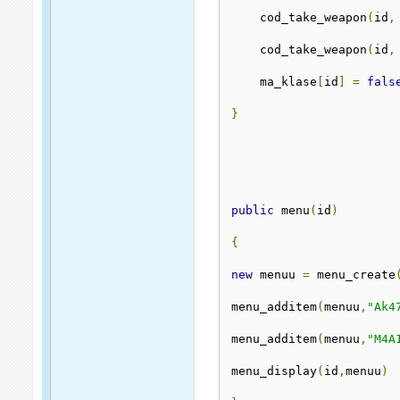
    cod_take_weapon
(
id
,
    cod_take_weapon
(
id
,
    ma_klase
[
id
]
=
fals
}
public
 menu
(
id
)
{
new
 menuu 
=
 menu_create
menu_additem
(
menuu
,
"Ak4
menu_additem
(
menuu
,
"M4A
menu_display
(
id
,
menuu
)