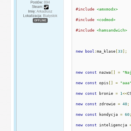
Postów:
894
Steam:
#include
<amxmodx>
Imię:
Arkadiusz
Lokalizacja:
Białystok
#include
<codmod>
OFFLINE
#include
<hamsandwich>
new
bool
:
ma_klase
[
33
];
new
const
 nazwa
[]
=
"Na
new
const
 opis
[]
=
"aaa
new
const
 bronie 
=
1
<<
C
new
const
 zdrowie 
=
40
;
new
const
 kondycja 
=
60
new
const
 inteligencja 