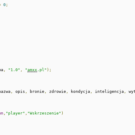
=
0
;
wa
,
"1.0"
,
"
amxx
.pl"
);
nazwa
,
 opis
,
 bronie
,
 zdrowie
,
 kondycja
,
 inteligencja
,
 wy
wn
,
"player"
,
"Wskrzeszenie"
)