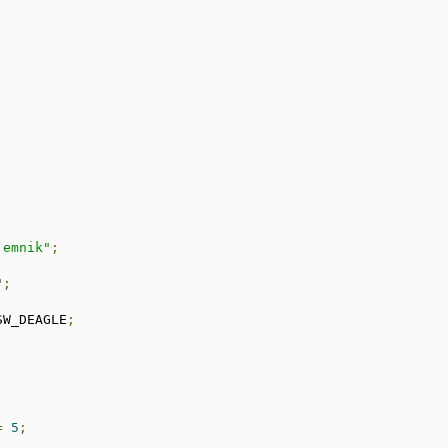
jemnik"
;
"
;
SW_DEAGLE
;
;
=
5
;