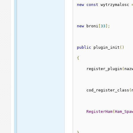
new
const
 wytrzymalosc 
new
 broni
[
33
];
public
 plugin_init
()
{
    register_plugin
(
naz
    cod_register_class
(
RegisterHam
(
Ham_Spa
}