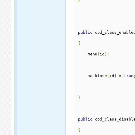
public
 cod_class_enable
{
    menu
(
id
);
    ma_klase
[
id
]
=
true
}
public
 cod_class_disabl
{