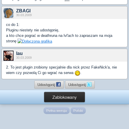
ZBAGI
30.03.2009
co do 1:
Pluginu niestety nie udostępnię,
a kto chce pograć w deathruna na lvl'ach to zapraszam na moja
stronę
lau
30.03.2009
2. To jest plugin zrobiony specjalnie dla nick przez FakeNick'a, nie
wiem czy pozwolą Ci go wgrać na serwa
.
Udostępnij
Udostępnij
Zablokowany
Pełna wersja
Polski