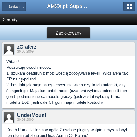
AMXX.pl: Support AMX Mod X i SourceMod
← Szukam pluginu
2 mody
Zablokowany
zGraferz
30.03.2009
Witam!
Poszukuję dwóch modów
1. szukam deathrun z możliwością zdobywania leveli. Widziałem taki
DR na
cs
-poland
2. hns taki jak mają na
cs
-serwer. nie wiem czy to ich autorski, czy
ściągnęli go. Mają tam catch mode (czasami wybiera jednego tt i on
goni), podmienione sa modele graczy (jesli został wybrany tt ma
model z DoD, jeśli całe CT goni mają modele kostuch)
UnderMount
30.03.2009
Death Run a lvl to sa w ogóle 2 osobne pluginy watpie zebys zdobyl
ten plugin od zbagiegoHead Admin
Cs
-Poland)