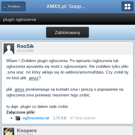
AMXX.pl: Support AMX Mod X i SourceMod
← Problemy z pluginami
plugin ogloszenia
Zablokowany
RooSik
29.03.2009
Witam ! Zrobiłem plugin ogloszenia. Po wpisaniu /ogloszenia lub
ogloszenia wyswietla się motd z ogloszeniami. Ale zrobiłem tylko pliki
.sma oraz .txt który wkleja się do addons/amxmod/data. Czy zrobił by
mi ktoś plik .
amxx
?
plik .
amxx
przekierowuje na kontakt.sma i proszę o poprawienie na
ogloszenia.sma ponieważ nieumiem tego zrobic.
tu daje. plugin co dalem rade zrobic
Załączone pliki
ogloszenia.rar
2,75 KB
67 Ilość pobrań
Knopers