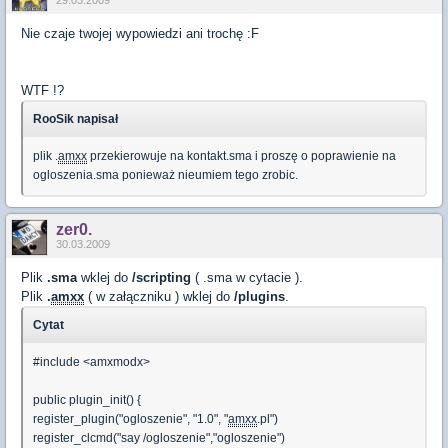
29.03.2009
Nie czaje twojej wypowiedzi ani trochę :F
WTF !?
RooSik napisał
plik .
amxx
przekierowuje na kontakt.sma i proszę o poprawienie na
ogloszenia.sma ponieważ nieumiem tego zrobic.
zer0.
30.03.2009
Plik
.sma
wklej do
/scripting
( .sma w cytacie ).
Plik
.
amxx
( w załączniku ) wklej do
/plugins
.
Cytat
#include <amxmodx>
public plugin_init() {
register_plugin("ogloszenie", "1.0", "
amxx
.pl")
register_clcmd("say /ogloszenie","ogloszenie")