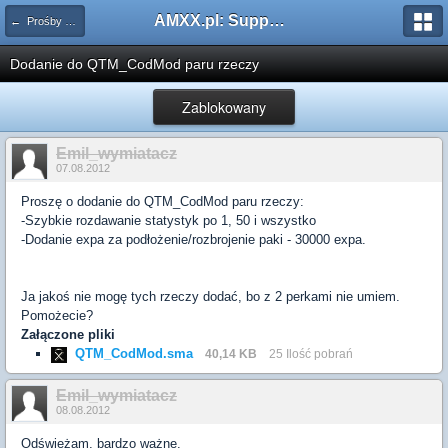
AMXX.pl: Support AMX Mod X i SourceMod
← Prośby o modyfikacje silników/klas/perków
Dodanie do QTM_CodMod paru rzeczy
Zablokowany
Emil_wymiatacz
07.08.2012
Proszę o dodanie do QTM_CodMod paru rzeczy:
-Szybkie rozdawanie statystyk po 1, 50 i wszystko
-Dodanie expa za podłożenie/rozbrojenie paki - 30000 expa.
Ja jakoś nie mogę tych rzeczy dodać, bo z 2 perkami nie umiem.
Pomożecie?
Załączone pliki
QTM_CodMod.sma
40,14 KB
25 Ilość pobrań
Emil_wymiatacz
08.08.2012
Odśwież
am
, bardzo ważne.