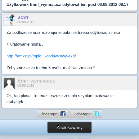
Użytkownik
Emil_wymiatacz
edytował ten post 08.08.2012 08:57
иєxт
08.08.2012
Za podłożenie oraz rozbrojenie paki nie trzeba edytować silnika
+ uratowanie hosta .
http://amxx.pl/topic...-dodawkowy-exp/
Żeby zadziałało trzeba 5 osób, możliwa zmiana ^ .
Emil_wymiatacz
08.08.2012
Ok, łap plusa. To teraz jeszcze zostało szybkie rozdawanie
statystyk.
Udostępnij
Udostępnij
Zablokowany