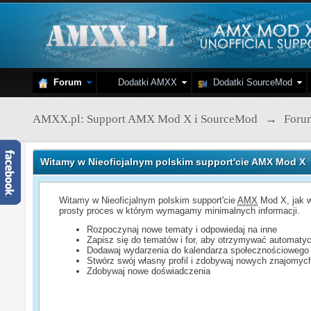
Forum
Dodatki AMXX
Dodatki SourceMod
AMXX.pl: Support AMX Mod X i SourceMod
→
Foru
Witamy w Nieoficjalnym polskim support'cie AMX Mod X
Witamy w Nieoficjalnym polskim support'cie
AMX
Mod X, jak w
prosty proces w którym wymagamy minimalnych informacji.
Rozpoczynaj nowe tematy i odpowiedaj na inne
Zapisz się do tematów i for, aby otrzymywać automatyc
Dodawaj wydarzenia do kalendarza społecznościowego
Stwórz swój własny profil i zdobywaj nowych znajomyc
Zdobywaj nowe doświadczenia