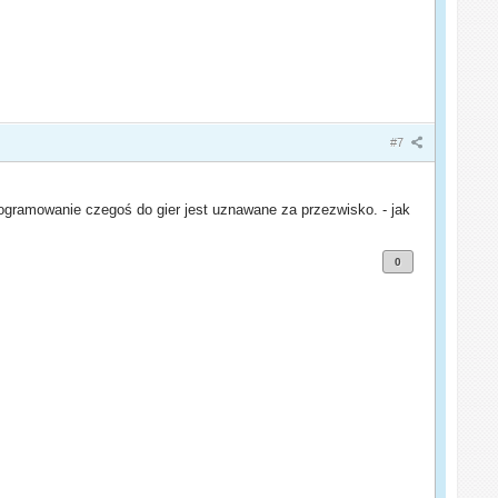
#7
rogramowanie czegoś do gier jest uznawane za przezwisko. - jak
0