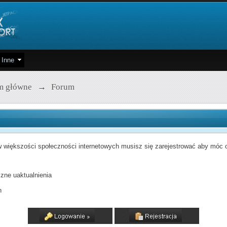
Inne
m główne
→
Forum
 większości społeczności internetowych musisz się zarejestrować aby móc od
zne uaktualnienia
h