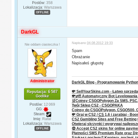
Postów:
358
Lokalizacja:
Warszawa
OFFLINE
DarkGL
Napisano
04.08.2012 19:33
Nie oddam ciasteczka !
Spam
Obrażanie
Napisałeś głupotę
Administrator
DarkGL Blog - Programowanie Python 
Reputacja: 6 587
💸 SellYourSkins.com - Łatwo sprzeda
Godlike
💸⇄🃏 Automatyczny Bot Levelowani
🛒Coinsy CSGOPolygon Za SMS, PSC, P
Postów:
12 069
Twój Sklep CS2 - CSGOPAKA
GG:
Coinsy do CSGOPolygon, CSGO500,
Steam:
💸 Graj w CS2 /
CS
1.6 i zarabiaj - Boo
Imię:
Rafał
CS2 Gambling Sites and Free Bettin
Lokalizacja:
Warszawa
Otwieraj skrzynki i wygrywaj najleps
🤑 Accept CS2 skins for online paym
OFFLINE
Płatności SMS Premium Rate oraz Dire
Szukasz noclegu? Kwatery, noclegi, ta