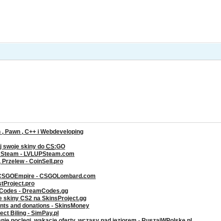
, Pawn , C++ i Webdeveloping
j swoje skiny do
CS
:GO
a Steam - LVLUPSteam.com
rzelew - CoinSell.pro
 CSGOEmpire - CSGOLombard.com
stProject.pro
g Codes - DreamCodes.gg
ze skiny CS2 na SkinsProject.gg
ents and donations - SkinsMoney
ct Biling - SimPay.pl
nie noclegi, wakacje oferty, wczasy nad jeziorem - RuszajWPolske.pl