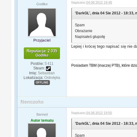
Napisano
04.08.2012 19:48
Godlike
'DarkGL', dnia 04 Sie 2012 - 18:33, 
Spam
Obrażanie
Napisałeś głupotę
Przyjaciel
Lepiej i krócej tego napisać się nie d
Reputacja: 2 035
Godlike
Postów:
5 411
Posiadam TBM (inaczej PTB), które dzi
Steam:
Imię:
Sebastian
Lokalizacja:
Ostrołęka
OFFLINE
Nenczoks
Napisano
04.08.2012 19:50
Banned
Autor tematu
'DarkGL', dnia 04 Sie 2012 - 18:33, 
Spam