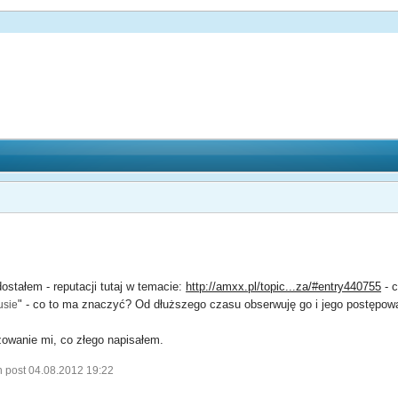
ostałem - reputacji tutaj w temacie:
http://amxx.pl/topic...za/#entry440755
- c
" - co to ma znaczyć? Od dłuższego czasu obserwuję go i jego postępow
usie
owanie mi, co złego napisałem.
n post 04.08.2012 19:22