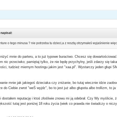
 napisał:
ture o tego minusa ? nie potrzeba tu dzieci,a z resztą otrzymałeś wyjaśnienie więc
z zniżyć mnie do parteru, a to już typowe buractwo. Chcesz się dowartościow
am nic przeciwko; pamiętaj tylko, że nie będę przychylny, jeśli zdarzy się tak
łości, tudzież miernym hostingu jakim jest "xaa.pl". Wystarczy jeden głupi
wanie mnie jak jakiegoś dzieciaka czy zniżanie, bo tutaj wiecznie idzie zaobs
ze do Ciebie zwrot "weŚ wyjdz", bo to jest już albo głupota albo trollizm, to j
ostałem reputację i ktoś złośliwie znowu mi ją odebrał. Czy Wy myślicie, że 
ększość tutaj jest poniżej 18 roku życia (wiek co prawda nie świadczy o nic