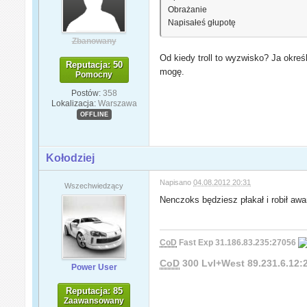
Obrażanie
Napisałeś głupotę
Zbanowany
Od kiedy troll to wyzwisko? Ja okreś
Reputacja: 50
mogę.
Pomocny
Postów:
358
Lokalizacja:
Warszawa
OFFLINE
Kołodziej
Napisano
04.08.2012 20:31
Wszechwiedzący
Nenczoks będziesz płakał i robił awa
CoD
Fast Exp 31.186.83.235:27056
CoD
300 Lvl+West 89.231.6.12
Power User
Reputacja: 85
Zaawansowany