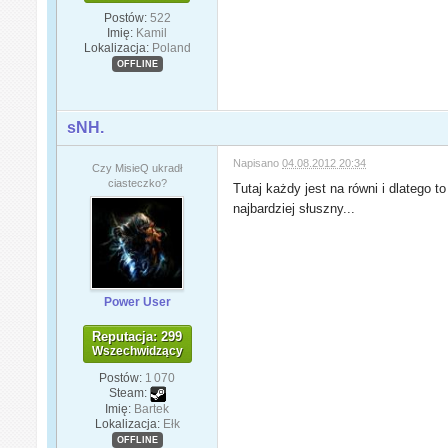
Postów:
522
Imię:
Kamil
Lokalizacja:
Poland
OFFLINE
sNH.
Napisano
04.08.2012 20:34
Czy MisieQ ukradł
ciasteczko?
Tutaj każdy jest na równi i dlatego 
najbardziej słuszny...
Power User
Reputacja: 299
Wszechwidzący
Postów:
1 070
Steam:
Imię:
Bartek
Lokalizacja:
Ełk
OFFLINE