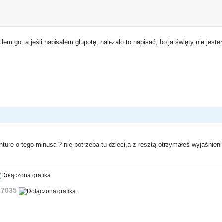
liłem go, a jeśli napisałem głupotę, należało to napisać, bo ja święty nie j
nture o tego minusa ? nie potrzeba tu dzieci,a z resztą otrzymałeś wyjaśnieni
:27035