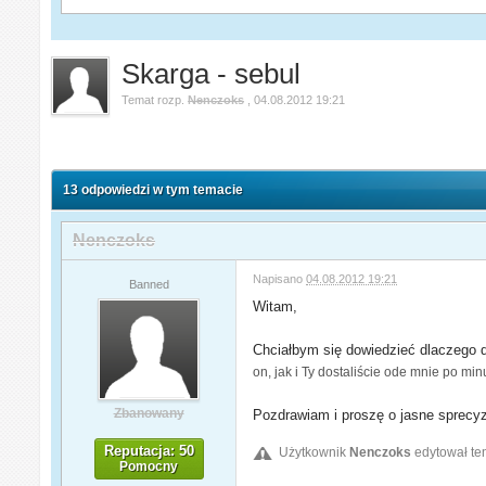
Skarga - sebul
Temat rozp.
Nenczoks
,
04.08.2012 19:21
13 odpowiedzi w tym temacie
Nenczoks
Napisano
04.08.2012 19:21
Banned
Witam,
Chciałbym się dowiedzieć dlaczego d
on, jak i Ty dostaliście ode mnie po min
Zbanowany
Pozdrawiam i proszę o jasne sprecyz
Reputacja: 50
Użytkownik
Nenczoks
edytował te
Pomocny