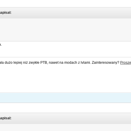
napisał:
a.
ała dużo lepiej niż zwykłe PTB, nawet na modach z lvlami. Zainteresowany?
Proszę
napisał: