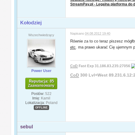
StreamPay.pl - Legalna platforma do 
Kołodziej
Napisano
04.08.2012 19:40
Wszechwiedzący
Równie za to co teraz piszesz mógłb
etc
. ma prawo ukarać Cię ujemnym p
CoD
Fast Exp 31.186.83.235:27056
Power User
CoD
300 Lvl+West 89.231.6.12
Reputacja: 85
Zaawansowany
Postów:
522
Imię:
Kamil
Lokalizacja:
Poland
OFFLINE
sebul