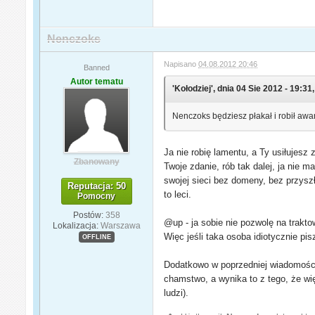
Nenczoks
Napisano
04.08.2012 20:46
Banned
Autor tematu
'Kołodziej', dnia 04 Sie 2012 - 19:31,
Nenczoks będziesz płakał i robił awan
Ja nie robię lamentu, a Ty usiłujes
Zbanowany
Twoje zdanie, rób tak dalej, ja nie m
swojej sieci bez domeny, bez przysz
Reputacja: 50
to leci.
Pomocny
Postów:
358
@up - ja sobie nie pozwolę na trakto
Lokalizacja:
Warszawa
Więc jeśli taka osoba idiotycznie pis
OFFLINE
Dodatkowo w poprzedniej wiadomości d
chamstwo, a wynika to z tego, że wi
ludzi).