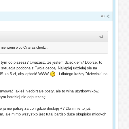
#8
 nie wiem o co Ci teraz chodzi.
ać tym co piszesz? Uważasz, że jestem dzieckiem? Dobrze, to
a sytuacja podobna z Twoją osobą. Najlepiej udzielaj się na
 SMS za 5 zł, aby opłacić WWW
- i dlatego każdy "dzieciak" na
erwować jakieś niedojrzałe posty, ale to wina użytkowników.
a tym bardziej nie odpuszczę.
ja nie patrzę za co i gdzie dostaję +? Dla mnie to już
zym, ale mimo wszystko jest tutaj bardzo duże skupisko młodych