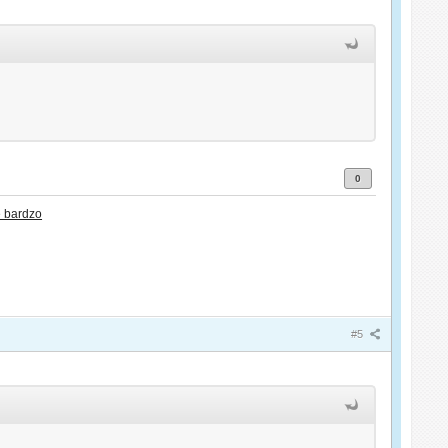
0
 bardzo
#5