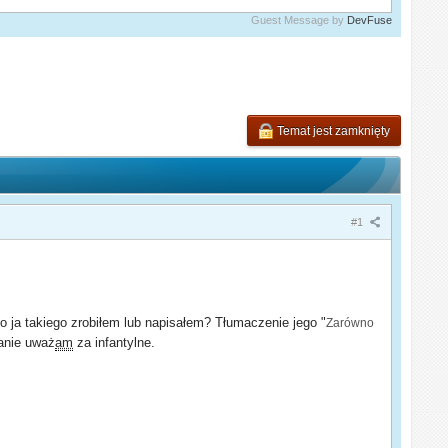
Guest Message by
DevFuse
Temat jest zamknięty
#1
o ja takiego zrobiłem lub napisałem? Tłumaczenie jego "
Zarówno
anie uważ
am
za infantylne.