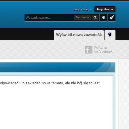
Logowanie »
Rejestracja
Ten temat
Wyświetl nową zawartość
powiadać lub zakładać nowe tematy, ale nie bój się to jest