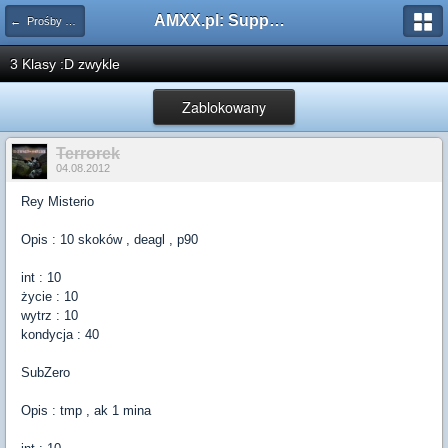
AMXX.pl: Support AMX Mod X i SourceMod
← Prośby o Klasę/Perk
3 Klasy :D zwykle
Zablokowany
Terrorek
04.08.2012
Rey Misterio
Opis : 10 skoków , deagl , p90
int : 10
życie : 10
wytrz : 10
kondycja : 40
SubZero
Opis : tmp , ak 1 mina