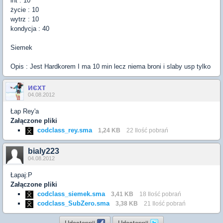
int : 10
życie : 10
wytrz : 10
kondycja : 40
Siemek
Opis : Jest Hardkorem I ma 10 min lecz niema broni i slaby usp tylko
иєxт
04.08.2012
Łap Rey'a
Załączone pliki
codclass_rey.sma
1,24 KB
22 Ilość pobrań
bialy223
04.08.2012
Łapaj:P
Załączone pliki
codclass_siemek.sma
3,41 KB
18 Ilość pobrań
codclass_SubZero.sma
3,38 KB
21 Ilość pobrań
Udostępnij
Udostępnij